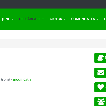
IȚI-NE
DESCĂRCARE
AJUTOR
COMUNITATEA
 (rpm) -
modificați?