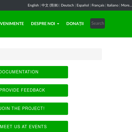
English
|
中文 (简体)
|
Deutsch
|
Español
|
Français
|
Italiano
|
More...
EVENIMENTE
DESPRE NOI
DONAȚII
DOCUMENTATION
PROVIDE FEEDBACK
JOIN THE PROJECT!
MEET US AT EVENTS