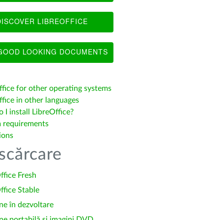
ISCOVER LIBREOFFICE
OOD LOOKING DOCUMENTS
ffice for other operating systems
fice in other languages
I install LibreOffice?
 requirements
ions
scărcare
ffice Fresh
ffice Stable
ne în dezvoltare
ne portabilă și imagini DVD