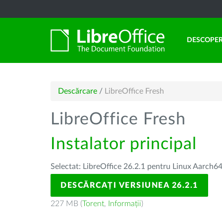
DESCOPER
Descărcare
/
LibreOffice Fresh
LibreOffice Fresh
Instalator principal
Selectat: LibreOffice 26.2.1 pentru Linux Aarch64
DESCĂRCAȚI VERSIUNEA 26.2.1
227 MB (
Torent
,
Informații
)