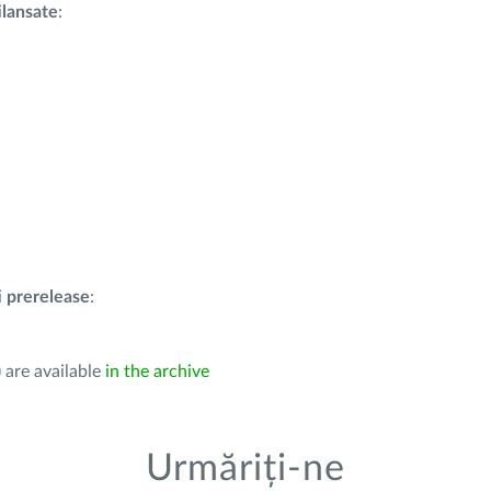
i
lansate
:
i
prerelease
:
 are available
in the archive
Urmăriți-ne