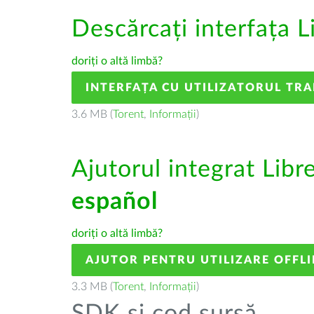
Descărcați interfața L
doriți o altă limbă?
INTERFAȚA CU UTILIZATORUL TR
3.6 MB (
Torent
,
Informații
)
Ajutorul integrat Libr
español
doriți o altă limbă?
AJUTOR PENTRU UTILIZARE OFFLI
3.3 MB (
Torent
,
Informații
)