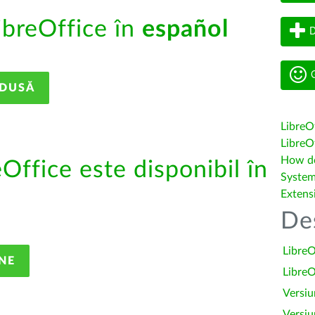
ibreOffice în
español
D
G
ADUSĂ
LibreO
LibreOf
How do 
eOffice este disponibil în
System
Extens
De
LibreO
NE
LibreO
Versiu
Versiu