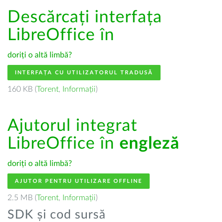
Descărcați interfața
LibreOffice în
doriți o altă limbă?
INTERFAȚA CU UTILIZATORUL TRADUSĂ
160 KB (
Torent
,
Informații
)
Ajutorul integrat
LibreOffice în
engleză
doriți o altă limbă?
AJUTOR PENTRU UTILIZARE OFFLINE
2.5 MB (
Torent
,
Informații
)
SDK și cod sursă