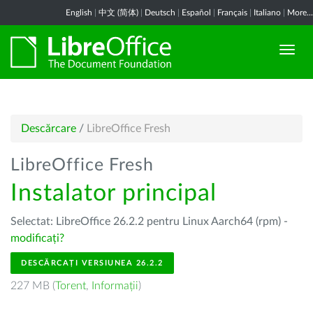
English
|
中文 (简体)
|
Deutsch
|
Español
|
Français
|
Italiano
|
More...
Descărcare
/
LibreOffice Fresh
LibreOffice Fresh
Instalator principal
Selectat: LibreOffice 26.2.2 pentru Linux Aarch64 (rpm) -
modificați?
DESCĂRCAȚI VERSIUNEA 26.2.2
227 MB (
Torent
,
Informații
)