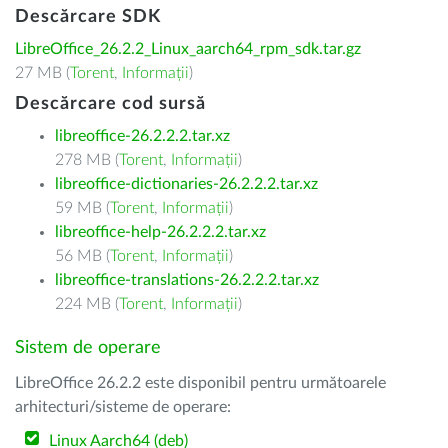
Descărcare SDK
LibreOffice_26.2.2_Linux_aarch64_rpm_sdk.tar.gz
27 MB (
Torent
,
Informații
)
Descărcare cod sursă
libreoffice-26.2.2.2.tar.xz
278 MB (
Torent
,
Informații
)
libreoffice-dictionaries-26.2.2.2.tar.xz
59 MB (
Torent
,
Informații
)
libreoffice-help-26.2.2.2.tar.xz
56 MB (
Torent
,
Informații
)
libreoffice-translations-26.2.2.2.tar.xz
224 MB (
Torent
,
Informații
)
Sistem de operare
LibreOffice 26.2.2 este disponibil pentru următoarele
arhitecturi/sisteme de operare:
Linux Aarch64 (deb)