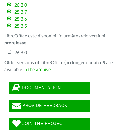
26.2.0
25.8.7
25.8.6
25.8.5
LibreOffice este disponibil în următoarele versiuni
prerelease
:
26.8.0
Older versions of LibreOffice (no longer updated!) are
available
in the archive
DOCUMENTATION
PROVIDE FEEDBACK
JOIN THE PROJECT!