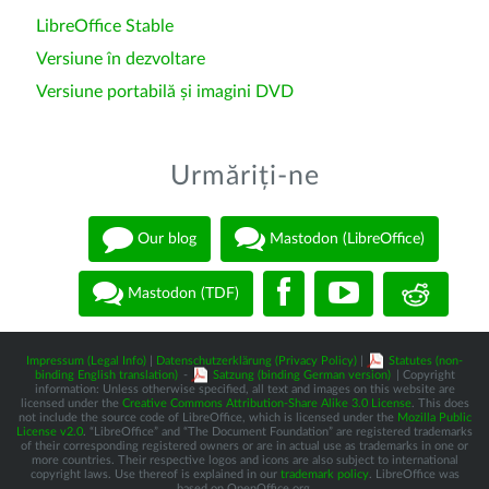
LibreOffice Stable
Versiune în dezvoltare
Versiune portabilă și imagini DVD
Urmăriți-ne
Our blog
Mastodon (LibreOffice)
Mastodon (TDF)
Impressum (Legal Info)
|
Datenschutzerklärung (Privacy Policy)
|
Statutes (non-
binding English translation)
-
Satzung (binding German version)
| Copyright
information: Unless otherwise specified, all text and images on this website are
licensed under the
Creative Commons Attribution-Share Alike 3.0 License
. This does
not include the source code of LibreOffice, which is licensed under the
Mozilla Public
License v2.0
. “LibreOffice” and “The Document Foundation” are registered trademarks
of their corresponding registered owners or are in actual use as trademarks in one or
more countries. Their respective logos and icons are also subject to international
copyright laws. Use thereof is explained in our
trademark policy
. LibreOffice was
based on OpenOffice.org.