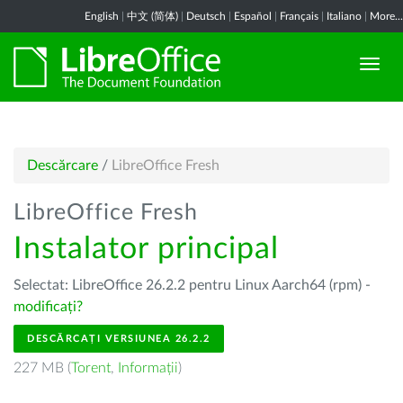
English
|
中文 (简体)
|
Deutsch
|
Español
|
Français
|
Italiano
|
More...
Descărcare
/
LibreOffice Fresh
LibreOffice Fresh
Instalator principal
Selectat: LibreOffice 26.2.2 pentru Linux Aarch64 (rpm) -
modificați?
DESCĂRCAȚI VERSIUNEA 26.2.2
227 MB (
Torent
,
Informații
)