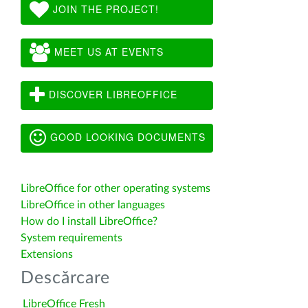
JOIN THE PROJECT!
MEET US AT EVENTS
DISCOVER LIBREOFFICE
GOOD LOOKING DOCUMENTS
LibreOffice for other operating systems
LibreOffice in other languages
How do I install LibreOffice?
System requirements
Extensions
Descărcare
LibreOffice Fresh