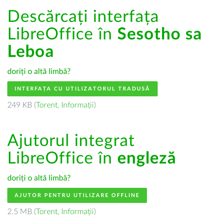
Descărcați interfața
LibreOffice în
Sesotho sa
Leboa
doriți o altă limbă?
INTERFAȚA CU UTILIZATORUL TRADUSĂ
249 KB (
Torent
,
Informații
)
Ajutorul integrat
LibreOffice în
engleză
doriți o altă limbă?
AJUTOR PENTRU UTILIZARE OFFLINE
2.5 MB (
Torent
,
Informații
)