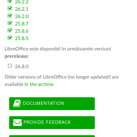
26.2.2
26.2.1
26.2.0
25.8.7
25.8.6
25.8.5
LibreOffice este disponibil în următoarele versiuni
prerelease
:
26.8.0
Older versions of LibreOffice (no longer updated!) are
available
in the archive
DOCUMENTATION
PROVIDE FEEDBACK