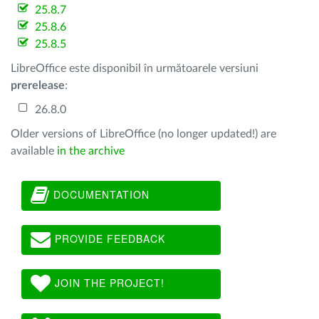
25.8.7
25.8.6
25.8.5
LibreOffice este disponibil în următoarele versiuni
prerelease
:
26.8.0
Older versions of LibreOffice (no longer updated!) are
available
in the archive
DOCUMENTATION
PROVIDE FEEDBACK
JOIN THE PROJECT!