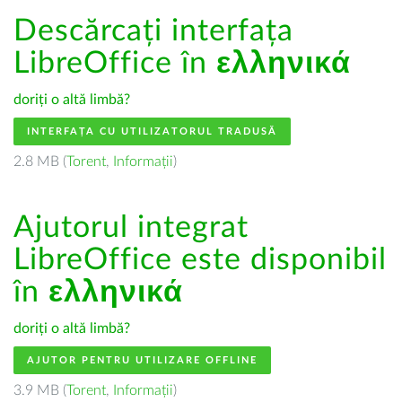
Descărcați interfața
LibreOffice în
ελληνικά
doriți o altă limbă?
INTERFAȚA CU UTILIZATORUL TRADUSĂ
2.8 MB (
Torent
,
Informații
)
Ajutorul integrat
LibreOffice este disponibil
în
ελληνικά
doriți o altă limbă?
AJUTOR PENTRU UTILIZARE OFFLINE
3.9 MB (
Torent
,
Informații
)