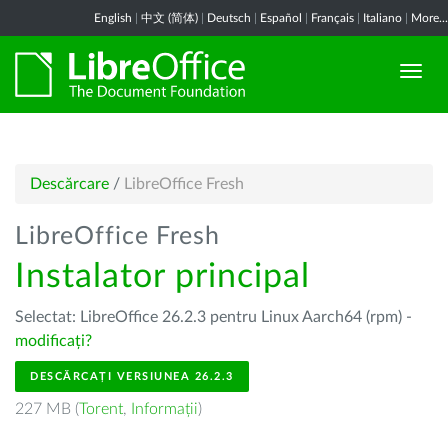
English
|
中文 (简体)
|
Deutsch
|
Español
|
Français
|
Italiano
|
More...
Descărcare
/
LibreOffice Fresh
LibreOffice Fresh
Instalator principal
Selectat: LibreOffice 26.2.3 pentru Linux Aarch64 (rpm) -
modificați?
DESCĂRCAȚI VERSIUNEA 26.2.3
227 MB (
Torent
,
Informații
)