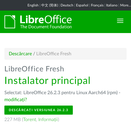
English
|
中文 (简体)
|
Deutsch
|
Español
|
Français
|
Italiano
|
More...
Descărcare
/
LibreOffice Fresh
LibreOffice Fresh
Instalator principal
Selectat: LibreOffice 26.2.3 pentru Linux Aarch64 (rpm) -
modificați?
DESCĂRCAȚI VERSIUNEA 26.2.3
227 MB (
Torent
,
Informații
)