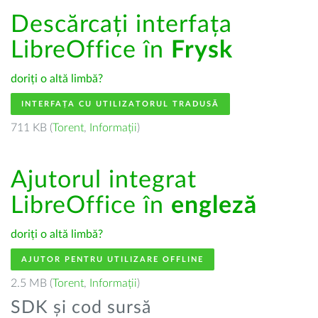
Descărcați interfața
LibreOffice în
Frysk
doriți o altă limbă?
INTERFAȚA CU UTILIZATORUL TRADUSĂ
711 KB (
Torent
,
Informații
)
Ajutorul integrat
LibreOffice în
engleză
doriți o altă limbă?
AJUTOR PENTRU UTILIZARE OFFLINE
2.5 MB (
Torent
,
Informații
)
SDK și cod sursă