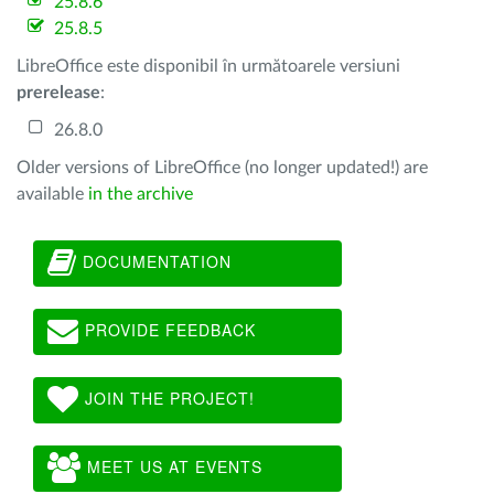
25.8.6
25.8.5
LibreOffice este disponibil în următoarele versiuni
prerelease
:
26.8.0
Older versions of LibreOffice (no longer updated!) are
available
in the archive
DOCUMENTATION
PROVIDE FEEDBACK
JOIN THE PROJECT!
MEET US AT EVENTS