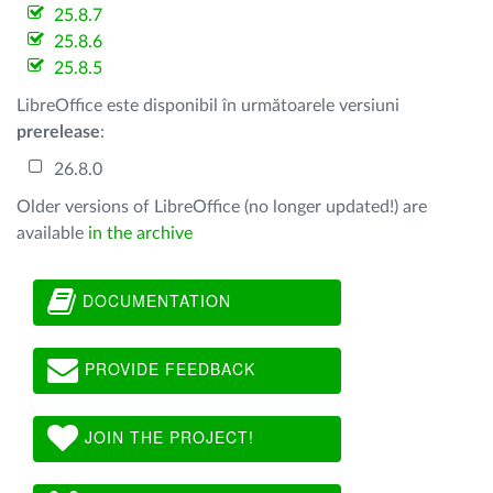
25.8.7
25.8.6
25.8.5
LibreOffice este disponibil în următoarele versiuni
prerelease
:
26.8.0
Older versions of LibreOffice (no longer updated!) are
available
in the archive
DOCUMENTATION
PROVIDE FEEDBACK
JOIN THE PROJECT!