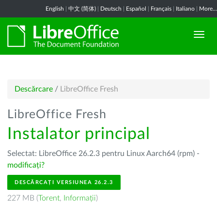
English
|
中文 (简体)
|
Deutsch
|
Español
|
Français
|
Italiano
|
More...
Descărcare
/
LibreOffice Fresh
LibreOffice Fresh
Instalator principal
Selectat: LibreOffice 26.2.3 pentru Linux Aarch64 (rpm) -
modificați?
DESCĂRCAȚI VERSIUNEA 26.2.3
227 MB (
Torent
,
Informații
)