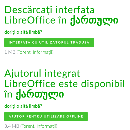
Descărcați interfața
LibreOffice în
ქართული
doriți o altă limbă?
INTERFAȚA CU UTILIZATORUL TRADUSĂ
1 MB (
Torent
,
Informații
)
Ajutorul integrat
LibreOffice este disponibil
în
ქართული
doriți o altă limbă?
AJUTOR PENTRU UTILIZARE OFFLINE
3.4 MB (
Torent
,
Informații
)