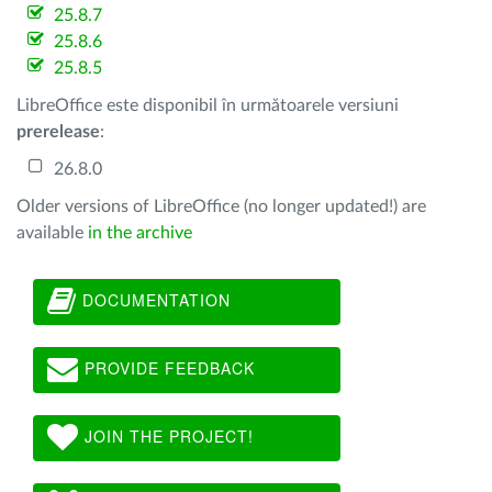
25.8.7
25.8.6
25.8.5
LibreOffice este disponibil în următoarele versiuni
prerelease
:
26.8.0
Older versions of LibreOffice (no longer updated!) are
available
in the archive
DOCUMENTATION
PROVIDE FEEDBACK
JOIN THE PROJECT!