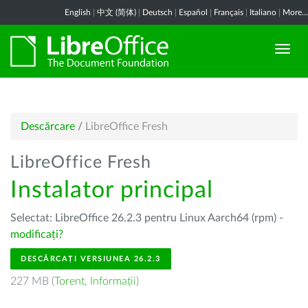
English
|
中文 (简体)
|
Deutsch
|
Español
|
Français
|
Italiano
|
More...
Descărcare
/
LibreOffice Fresh
LibreOffice Fresh
Instalator principal
Selectat: LibreOffice 26.2.3 pentru Linux Aarch64 (rpm) -
modificați?
DESCĂRCAȚI VERSIUNEA 26.2.3
227 MB (
Torent
,
Informații
)