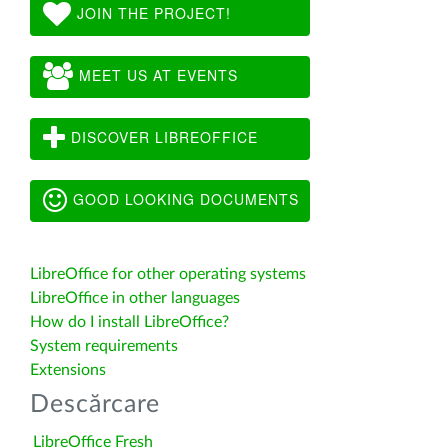
JOIN THE PROJECT!
MEET US AT EVENTS
DISCOVER LIBREOFFICE
GOOD LOOKING DOCUMENTS
LibreOffice for other operating systems
LibreOffice in other languages
How do I install LibreOffice?
System requirements
Extensions
Descărcare
LibreOffice Fresh