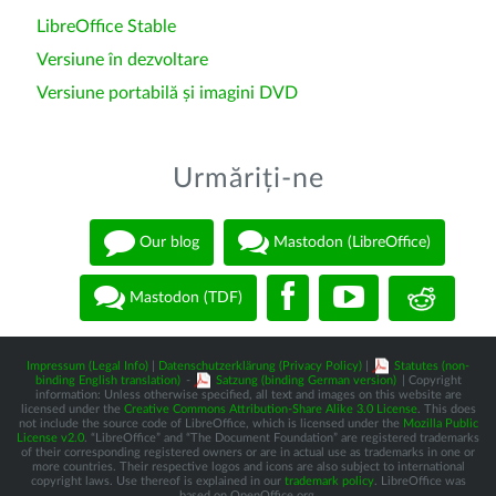
LibreOffice Stable
Versiune în dezvoltare
Versiune portabilă și imagini DVD
Urmăriți-ne
Our blog
Mastodon (LibreOffice)
Mastodon (TDF)
Impressum (Legal Info)
|
Datenschutzerklärung (Privacy Policy)
|
Statutes (non-
binding English translation)
-
Satzung (binding German version)
| Copyright
information: Unless otherwise specified, all text and images on this website are
licensed under the
Creative Commons Attribution-Share Alike 3.0 License
. This does
not include the source code of LibreOffice, which is licensed under the
Mozilla Public
License v2.0
. “LibreOffice” and “The Document Foundation” are registered trademarks
of their corresponding registered owners or are in actual use as trademarks in one or
more countries. Their respective logos and icons are also subject to international
copyright laws. Use thereof is explained in our
trademark policy
. LibreOffice was
based on OpenOffice.org.