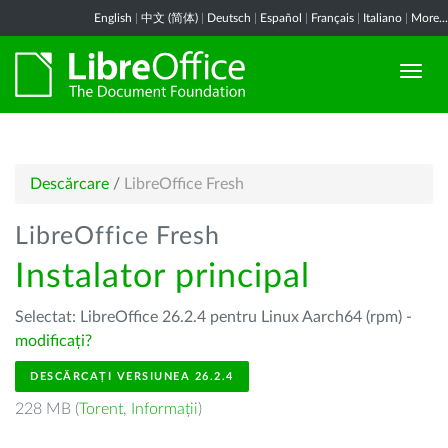
English
|
中文 (简体)
|
Deutsch
|
Español
|
Français
|
Italiano
|
More...
Descărcare
/
LibreOffice Fresh
LibreOffice Fresh
Instalator principal
Selectat: LibreOffice 26.2.4 pentru Linux Aarch64 (rpm) -
modificați?
DESCĂRCAȚI VERSIUNEA 26.2.4
228 MB (
Torent
,
Informații
)