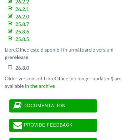
26.2.2
26.2.1
26.2.0
25.8.7
25.8.6
25.8.5
LibreOffice este disponibil în următoarele versiuni
prerelease
:
26.8.0
Older versions of LibreOffice (no longer updated!) are
available
in the archive
DOCUMENTATION
PROVIDE FEEDBACK