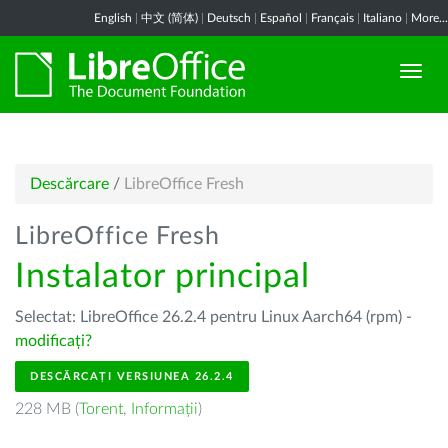
English
|
中文 (简体)
|
Deutsch
|
Español
|
Français
|
Italiano
|
More...
Descărcare
/
LibreOffice Fresh
LibreOffice Fresh
Instalator principal
Selectat: LibreOffice 26.2.4 pentru Linux Aarch64 (rpm) -
modificați?
DESCĂRCAȚI VERSIUNEA 26.2.4
228 MB (
Torent
,
Informații
)