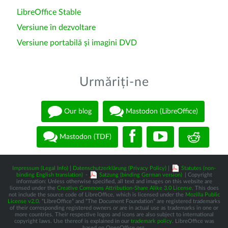
LibreOffice Stable
Versiune în dezvoltare
Versiune portabilă și imagini DVD
Urmăriți-ne
Our blog
Mastodon (LibreOffice)
Mastodon (TDF)
Impressum (Legal Info)
|
Datenschutzerklärung (Privacy Policy)
|
Statutes (non-
binding English translation)
-
Satzung (binding German version)
| Copyright
information: Unless otherwise specified, all text and images on this website are
licensed under the
Creative Commons Attribution-Share Alike 3.0 License
. This does
not include the source code of LibreOffice, which is licensed under the
Mozilla Public
License v2.0
. “LibreOffice” and “The Document Foundation” are registered trademarks
of their corresponding registered owners or are in actual use as trademarks in one or
more countries. Their respective logos and icons are also subject to international
copyright laws. Use thereof is explained in our
trademark policy
. LibreOffice was
based on OpenOffice.org.