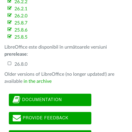
26.2.2
26.2.1
26.2.0
25.8.7
25.8.6
25.8.5
LibreOffice este disponibil în următoarele versiuni
prerelease
:
26.8.0
Older versions of LibreOffice (no longer updated!) are
available
in the archive
DOCUMENTATION
PROVIDE FEEDBACK