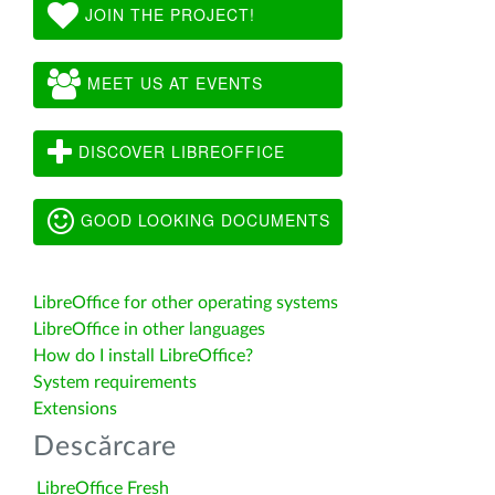
JOIN THE PROJECT!
MEET US AT EVENTS
DISCOVER LIBREOFFICE
GOOD LOOKING DOCUMENTS
LibreOffice for other operating systems
LibreOffice in other languages
How do I install LibreOffice?
System requirements
Extensions
Descărcare
LibreOffice Fresh