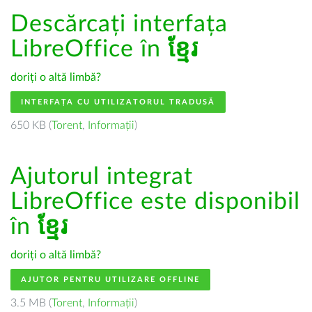
Descărcați interfața
LibreOffice în
ខ្មែរ
doriți o altă limbă?
INTERFAȚA CU UTILIZATORUL TRADUSĂ
650 KB (
Torent
,
Informații
)
Ajutorul integrat
LibreOffice este disponibil
în
ខ្មែរ
doriți o altă limbă?
AJUTOR PENTRU UTILIZARE OFFLINE
3.5 MB (
Torent
,
Informații
)