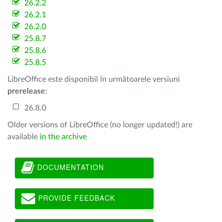
26.2.2
26.2.1
26.2.0
25.8.7
25.8.6
25.8.5
LibreOffice este disponibil în următoarele versiuni
prerelease
:
26.8.0
Older versions of LibreOffice (no longer updated!) are
available
in the archive
DOCUMENTATION
PROVIDE FEEDBACK