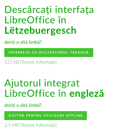
Descărcați interfața
LibreOffice în
Lëtzebuergesch
doriți o altă limbă?
INTERFAȚA CU UTILIZATORUL TRADUSĂ
121 KB (
Torent
,
Informații
)
Ajutorul integrat
LibreOffice în
engleză
doriți o altă limbă?
AJUTOR PENTRU UTILIZARE OFFLINE
2.5 MB (
Torent
,
Informații
)