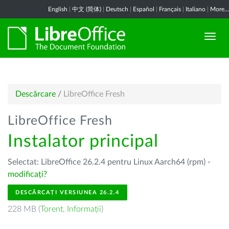
English
|
中文 (简体)
|
Deutsch
|
Español
|
Français
|
Italiano
|
More...
Descărcare
/
LibreOffice Fresh
LibreOffice Fresh
Instalator principal
Selectat: LibreOffice 26.2.4 pentru Linux Aarch64 (rpm) -
modificați?
DESCĂRCAȚI VERSIUNEA 26.2.4
228 MB (
Torent
,
Informații
)