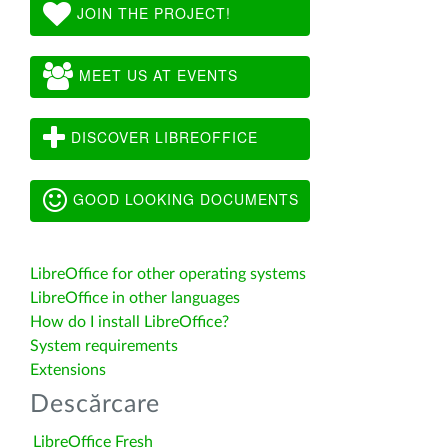
JOIN THE PROJECT!
MEET US AT EVENTS
DISCOVER LIBREOFFICE
GOOD LOOKING DOCUMENTS
LibreOffice for other operating systems
LibreOffice in other languages
How do I install LibreOffice?
System requirements
Extensions
Descărcare
LibreOffice Fresh