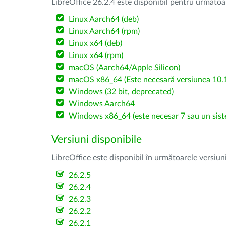
LibreOffice 26.2.4 este disponibil pentru următoa
Linux Aarch64 (deb)
Linux Aarch64 (rpm)
Linux x64 (deb)
Linux x64 (rpm)
macOS (Aarch64/Apple Silicon)
macOS x86_64 (Este necesară versiunea 10.1
Windows (32 bit, deprecated)
Windows Aarch64
Windows x86_64 (este necesar 7 sau un sist
Versiuni disponibile
LibreOffice este disponibil în următoarele versiun
26.2.5
26.2.4
26.2.3
26.2.2
26.2.1