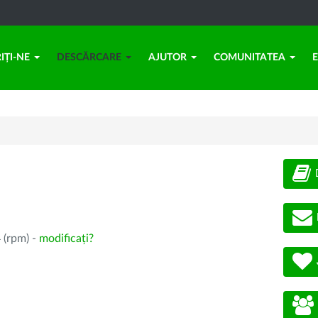
IȚI-NE
DESCĂRCARE
AJUTOR
COMUNITATEA
 (rpm) -
modificați?