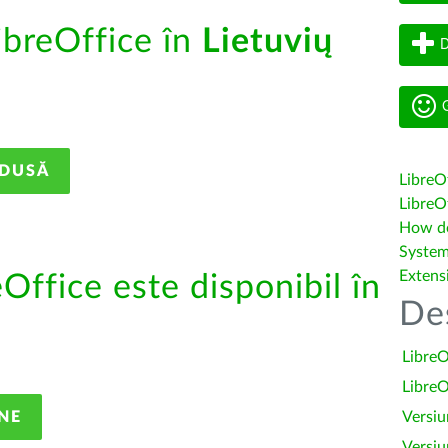
ibreOffice în
Lietuvių
D
G
ADUSĂ
LibreO
LibreOf
How do 
System
Extens
eOffice este disponibil în
De
LibreO
LibreO
NE
Versiu
Versiu