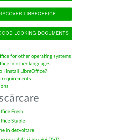
ISCOVER LIBREOFFICE
OOD LOOKING DOCUMENTS
ffice for other operating systems
fice in other languages
I install LibreOffice?
 requirements
ions
scărcare
ffice Fresh
ffice Stable
ne în dezvoltare
ne portabilă și imagini DVD