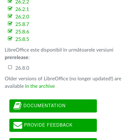
26.2.2
26.2.1
26.2.0
25.8.7
25.8.6
25.8.5
LibreOffice este disponibil în următoarele versiuni
prerelease
:
26.8.0
Older versions of LibreOffice (no longer updated!) are
available
in the archive
DOCUMENTATION
PROVIDE FEEDBACK