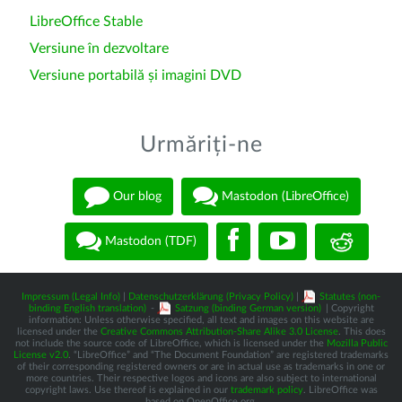
LibreOffice Stable
Versiune în dezvoltare
Versiune portabilă și imagini DVD
Urmăriți-ne
Our blog
Mastodon (LibreOffice)
Mastodon (TDF)
Impressum (Legal Info)
|
Datenschutzerklärung (Privacy Policy)
|
Statutes (non-
binding English translation)
-
Satzung (binding German version)
| Copyright
information: Unless otherwise specified, all text and images on this website are
licensed under the
Creative Commons Attribution-Share Alike 3.0 License
. This does
not include the source code of LibreOffice, which is licensed under the
Mozilla Public
License v2.0
. “LibreOffice” and “The Document Foundation” are registered trademarks
of their corresponding registered owners or are in actual use as trademarks in one or
more countries. Their respective logos and icons are also subject to international
copyright laws. Use thereof is explained in our
trademark policy
. LibreOffice was
based on OpenOffice.org.