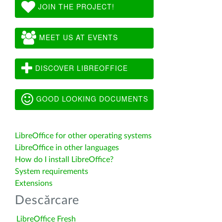
JOIN THE PROJECT!
MEET US AT EVENTS
DISCOVER LIBREOFFICE
GOOD LOOKING DOCUMENTS
LibreOffice for other operating systems
LibreOffice in other languages
How do I install LibreOffice?
System requirements
Extensions
Descărcare
LibreOffice Fresh