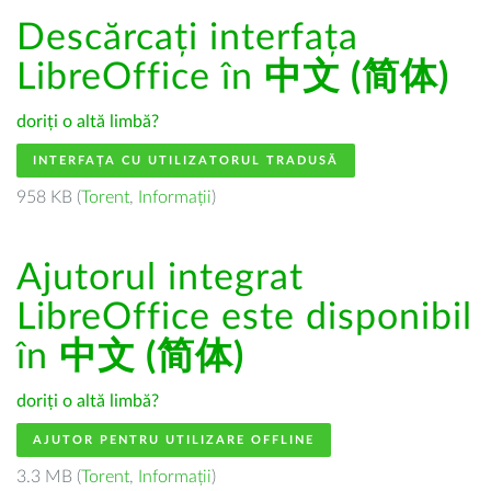
Descărcați interfața
LibreOffice în
中文 (简体)
doriți o altă limbă?
INTERFAȚA CU UTILIZATORUL TRADUSĂ
958 KB (
Torent
,
Informații
)
Ajutorul integrat
LibreOffice este disponibil
în
中文 (简体)
doriți o altă limbă?
AJUTOR PENTRU UTILIZARE OFFLINE
3.3 MB (
Torent
,
Informații
)