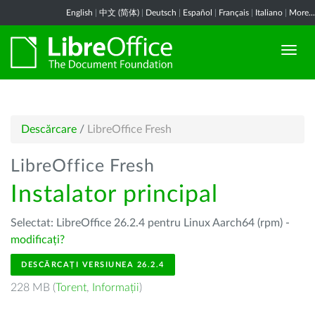
English
|
中文 (简体)
|
Deutsch
|
Español
|
Français
|
Italiano
|
More...
Descărcare
/
LibreOffice Fresh
LibreOffice Fresh
Instalator principal
Selectat: LibreOffice 26.2.4 pentru Linux Aarch64 (rpm) -
modificați?
DESCĂRCAȚI VERSIUNEA 26.2.4
228 MB (
Torent
,
Informații
)