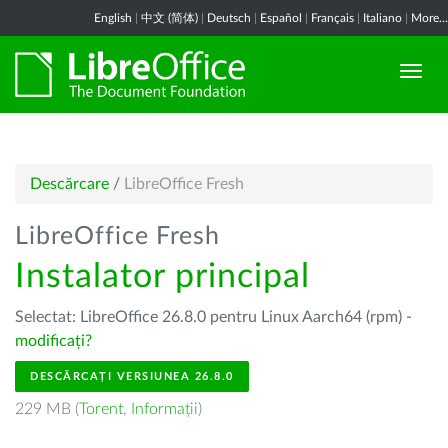
English
|
中文 (简体)
|
Deutsch
|
Español
|
Français
|
Italiano
|
More...
Descărcare
/
LibreOffice Fresh
LibreOffice Fresh
Instalator principal
Selectat: LibreOffice 26.8.0 pentru Linux Aarch64 (rpm) -
modificați?
DESCĂRCAȚI VERSIUNEA 26.8.0
229 MB (
Torent
,
Informații
)