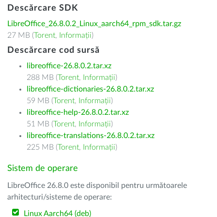
Descărcare SDK
LibreOffice_26.8.0.2_Linux_aarch64_rpm_sdk.tar.gz
27 MB (
Torent
,
Informații
)
Descărcare cod sursă
libreoffice-26.8.0.2.tar.xz
288 MB (
Torent
,
Informații
)
libreoffice-dictionaries-26.8.0.2.tar.xz
59 MB (
Torent
,
Informații
)
libreoffice-help-26.8.0.2.tar.xz
51 MB (
Torent
,
Informații
)
libreoffice-translations-26.8.0.2.tar.xz
225 MB (
Torent
,
Informații
)
Sistem de operare
LibreOffice 26.8.0 este disponibil pentru următoarele
arhitecturi/sisteme de operare:
Linux Aarch64 (deb)