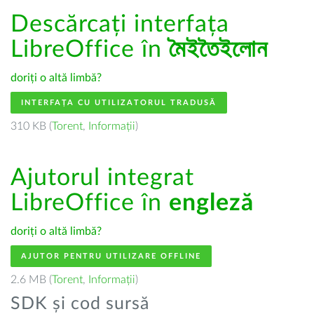
Descărcați interfața
LibreOffice în
মৈইতৈইলোন
doriți o altă limbă?
INTERFAȚA CU UTILIZATORUL TRADUSĂ
310 KB (
Torent
,
Informații
)
Ajutorul integrat
LibreOffice în
engleză
doriți o altă limbă?
AJUTOR PENTRU UTILIZARE OFFLINE
2.6 MB (
Torent
,
Informații
)
SDK și cod sursă