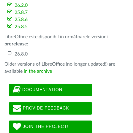
26.2.0
25.8.7
25.8.6
25.8.5
LibreOffice este disponibil în următoarele versiuni
prerelease
:
26.8.0
Older versions of LibreOffice (no longer updated!) are
available
in the archive
DOCUMENTATION
PROVIDE FEEDBACK
JOIN THE PROJECT!