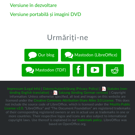
Versiune în dezvoltare
Versiune portabilă și imagini DVD
Urmăriți-ne
Our blog
Mastodon (LibreOffice)
Mastodon (TDF)
Impressum (Legal Info)
|
Datenschutzerklärung (Privacy Policy)
|
Statutes (non-
binding English translation)
-
Satzung (binding German version)
| Copyright
information: Unless otherwise specified, all text and images on this website are
licensed under the
Creative Commons Attribution-Share Alike 3.0 License
. This does
not include the source code of LibreOffice, which is licensed under the
Mozilla Public
License v2.0
. “LibreOffice” and “The Document Foundation” are registered trademarks
of their corresponding registered owners or are in actual use as trademarks in one or
more countries. Their respective logos and icons are also subject to international
copyright laws. Use thereof is explained in our
trademark policy
. LibreOffice was
based on OpenOffice.org.