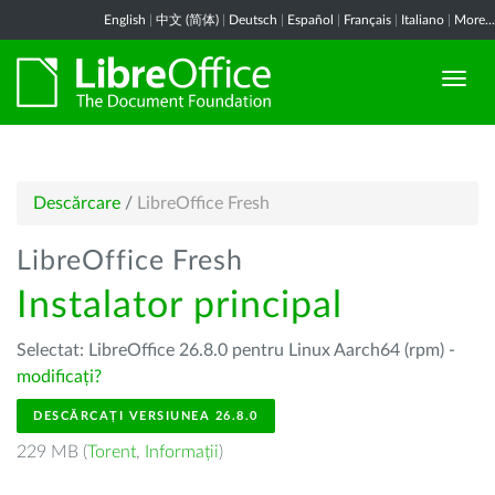
English
|
中文 (简体)
|
Deutsch
|
Español
|
Français
|
Italiano
|
More...
Descărcare
/
LibreOffice Fresh
LibreOffice Fresh
Instalator principal
Selectat: LibreOffice 26.8.0 pentru Linux Aarch64 (rpm) -
modificați?
DESCĂRCAȚI VERSIUNEA 26.8.0
229 MB (
Torent
,
Informații
)