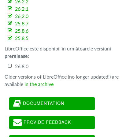
26.2.2
26.2.1
26.2.0
25.8.7
25.8.6
25.8.5
LibreOffice este disponibil în următoarele versiuni
prerelease
:
26.8.0
Older versions of LibreOffice (no longer updated!) are
available
in the archive
DOCUMENTATION
PROVIDE FEEDBACK