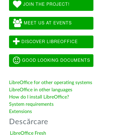
JOIN THE PROJECT!
MEET US AT EVENTS
DISCOVER LIBREOFFICE
GOOD LOOKING DOCUMENTS
LibreOffice for other operating systems
LibreOffice in other languages
How do I install LibreOffice?
System requirements
Extensions
Descărcare
LibreOffice Fresh