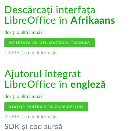
Descărcați interfața
LibreOffice în
Afrikaans
doriți o altă limbă?
INTERFAȚA CU UTILIZATORUL TRADUSĂ
1.3 MB (
Torent
,
Informații
)
Ajutorul integrat
LibreOffice în
engleză
doriți o altă limbă?
AJUTOR PENTRU UTILIZARE OFFLINE
2.5 MB (
Torent
,
Informații
)
SDK și cod sursă