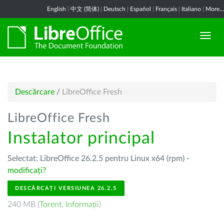
English
|
中文 (简体)
|
Deutsch
|
Español
|
Français
|
Italiano
|
More...
Descărcare
/
LibreOffice Fresh
LibreOffice Fresh
Instalator principal
Selectat: LibreOffice 26.2.5 pentru Linux x64 (rpm) -
modificați?
DESCĂRCAȚI VERSIUNEA 26.2.5
240 MB (
Torent
,
Informații
)