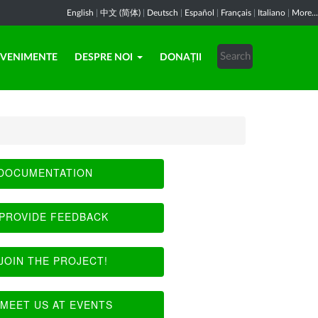
English
|
中文 (简体)
|
Deutsch
|
Español
|
Français
|
Italiano
|
More...
EVENIMENTE
DESPRE NOI
DONAȚII
DOCUMENTATION
PROVIDE FEEDBACK
JOIN THE PROJECT!
MEET US AT EVENTS