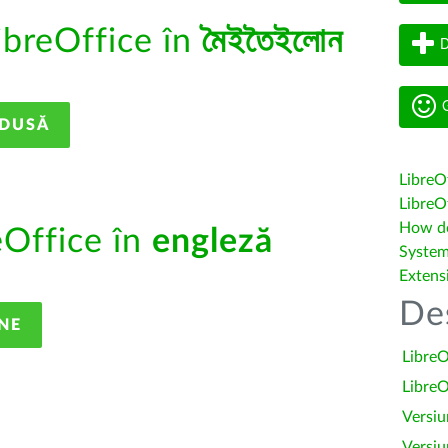
ibreOffice în
মৈইতৈইলোন
D
G
ADUSĂ
LibreO
LibreOf
How do 
eOffice în
engleză
System
Extens
De
NE
LibreO
LibreO
Versiu
Versiu