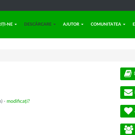
IȚI-NE
DESCĂRCARE
AJUTOR
COMUNITATEA
m) -
modificați?