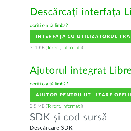
Descărcați interfața L
doriți o altă limbă?
INTERFAȚA CU UTILIZATORUL TR
311 KB (
Torent
,
Informații
)
Ajutorul integrat Libr
doriți o altă limbă?
AJUTOR PENTRU UTILIZARE OFFLI
2.5 MB (
Torent
,
Informații
)
SDK și cod sursă
Descărcare SDK