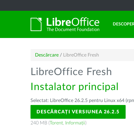
DESCOPER
Descărcare
/
LibreOffice Fresh
LibreOffice Fresh
Instalator principal
Selectat: LibreOffice 26.2.5 pentru Linux x64 (rp
DESCĂRCAȚI VERSIUNEA 26.2.5
240 MB (
Torent
,
Informații
)