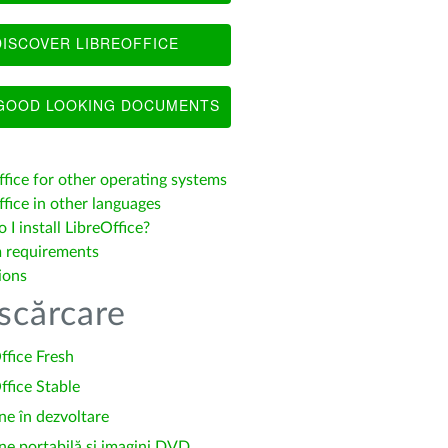
ISCOVER LIBREOFFICE
OOD LOOKING DOCUMENTS
ffice for other operating systems
fice in other languages
I install LibreOffice?
 requirements
ions
scărcare
ffice Fresh
ffice Stable
ne în dezvoltare
ne portabilă și imagini DVD