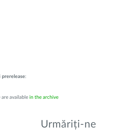
i
prerelease
:
 are available
in the archive
Urmăriți-ne