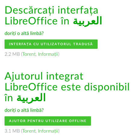
Descărcați interfața
LibreOffice în
العربية
doriți o altă limbă?
INTERFAȚA CU UTILIZATORUL TRADUSĂ
2.2 MB (
Torent
,
Informații
)
Ajutorul integrat
LibreOffice este disponibil
în
العربية
doriți o altă limbă?
AJUTOR PENTRU UTILIZARE OFFLINE
3.1 MB (
Torent
,
Informații
)