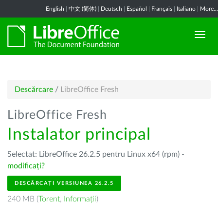
English
|
中文 (简体)
|
Deutsch
|
Español
|
Français
|
Italiano
|
More...
Descărcare
/
LibreOffice Fresh
LibreOffice Fresh
Instalator principal
Selectat: LibreOffice 26.2.5 pentru Linux x64 (rpm) -
modificați?
DESCĂRCAȚI VERSIUNEA 26.2.5
240 MB (
Torent
,
Informații
)