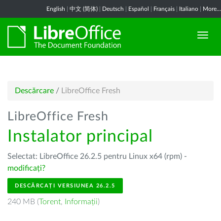
English
|
中文 (简体)
|
Deutsch
|
Español
|
Français
|
Italiano
|
More...
Descărcare
/
LibreOffice Fresh
LibreOffice Fresh
Instalator principal
Selectat: LibreOffice 26.2.5 pentru Linux x64 (rpm) -
modificați?
DESCĂRCAȚI VERSIUNEA 26.2.5
240 MB (
Torent
,
Informații
)