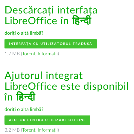
Descărcați interfața
LibreOffice în
हिन्दी
doriți o altă limbă?
INTERFAȚA CU UTILIZATORUL TRADUSĂ
1.7 MB (
Torent
,
Informații
)
Ajutorul integrat
LibreOffice este disponibil
în
हिन्दी
doriți o altă limbă?
AJUTOR PENTRU UTILIZARE OFFLINE
3.2 MB (
Torent
,
Informații
)