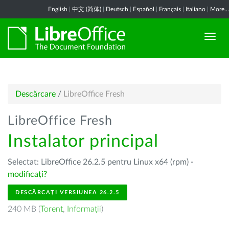
English
|
中文 (简体)
|
Deutsch
|
Español
|
Français
|
Italiano
|
More...
Descărcare
/
LibreOffice Fresh
LibreOffice Fresh
Instalator principal
Selectat: LibreOffice 26.2.5 pentru Linux x64 (rpm) -
modificați?
DESCĂRCAȚI VERSIUNEA 26.2.5
240 MB (
Torent
,
Informații
)