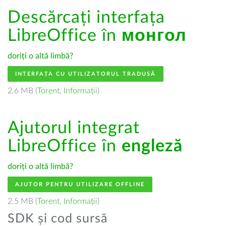
Descărcați interfața
LibreOffice în
монгол
doriți o altă limbă?
INTERFAȚA CU UTILIZATORUL TRADUSĂ
2.6 MB (
Torent
,
Informații
)
Ajutorul integrat
LibreOffice în
engleză
doriți o altă limbă?
AJUTOR PENTRU UTILIZARE OFFLINE
2.5 MB (
Torent
,
Informații
)
SDK și cod sursă