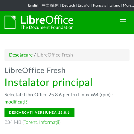
English
|
中文 (简体)
|
Deutsch
|
Español
|
Français
|
Italiano
|
More...
Descărcare
/
LibreOffice Fresh
LibreOffice Fresh
Instalator principal
Selectat: LibreOffice 25.8.6 pentru Linux x64 (rpm) -
modificați?
DESCĂRCAȚI VERSIUNEA 25.8.6
234 MB (
Torent
,
Informații
)