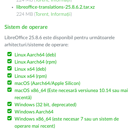
224 MB (
Torent
,
Informații
)
libreoffice-translations-25.8.6.2.tar.xz
224 MB (
Torent
,
Informații
)
Sistem de operare
LibreOffice 25.8.6 este disponibil pentru următoarele
arhitecturi/sisteme de operare:
Linux Aarch64 (deb)
Linux Aarch64 (rpm)
Linux x64 (deb)
Linux x64 (rpm)
macOS (Aarch64/Apple Silicon)
macOS x86_64 (Este necesară versiunea 10.14 sau mai
recentă)
Windows (32 bit, deprecated)
Windows Aarch64
Windows x86_64 (este necesar 7 sau un sistem de
operare mai recent)