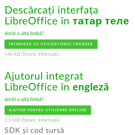
Descărcați interfața
LibreOffice în
татар теле
doriți o altă limbă?
INTERFAȚA CU UTILIZATORUL TRADUSĂ
146 KB (
Torent
,
Informații
)
Ajutorul integrat
LibreOffice în
engleză
doriți o altă limbă?
AJUTOR PENTRU UTILIZARE OFFLINE
2.5 MB (
Torent
,
Informații
)
SDK și cod sursă