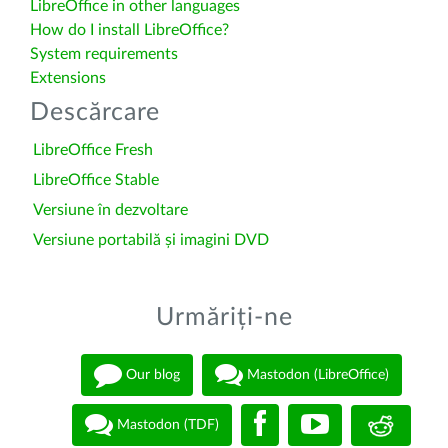
LibreOffice in other languages
How do I install LibreOffice?
System requirements
Extensions
Descărcare
LibreOffice Fresh
LibreOffice Stable
Versiune în dezvoltare
Versiune portabilă și imagini DVD
Urmăriți-ne
Our blog
Mastodon (LibreOffice)
Mastodon (TDF)