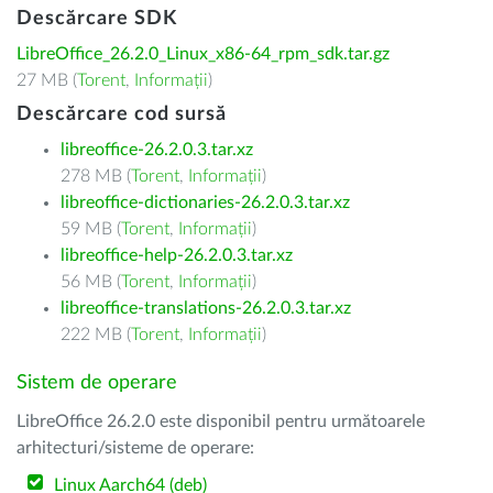
Descărcare SDK
LibreOffice_26.2.0_Linux_x86-64_rpm_sdk.tar.gz
27 MB (
Torent
,
Informații
)
Descărcare cod sursă
libreoffice-26.2.0.3.tar.xz
278 MB (
Torent
,
Informații
)
libreoffice-dictionaries-26.2.0.3.tar.xz
59 MB (
Torent
,
Informații
)
libreoffice-help-26.2.0.3.tar.xz
56 MB (
Torent
,
Informații
)
libreoffice-translations-26.2.0.3.tar.xz
222 MB (
Torent
,
Informații
)
Sistem de operare
LibreOffice 26.2.0 este disponibil pentru următoarele
arhitecturi/sisteme de operare:
Linux Aarch64 (deb)