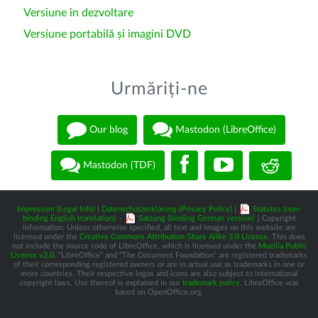
Versiune în dezvoltare
Versiune portabilă și imagini DVD
Urmăriți-ne
Our blog
Mastodon (LibreOffice)
Mastodon (TDF)
Impressum (Legal Info)
|
Datenschutzerklärung (Privacy Policy)
|
Statutes (non-
binding English translation)
-
Satzung (binding German version)
| Copyright
information: Unless otherwise specified, all text and images on this website are
licensed under the
Creative Commons Attribution-Share Alike 3.0 License
. This does
not include the source code of LibreOffice, which is licensed under the
Mozilla Public
License v2.0
. “LibreOffice” and “The Document Foundation” are registered trademarks
of their corresponding registered owners or are in actual use as trademarks in one or
more countries. Their respective logos and icons are also subject to international
copyright laws. Use thereof is explained in our
trademark policy
. LibreOffice was
based on OpenOffice.org.