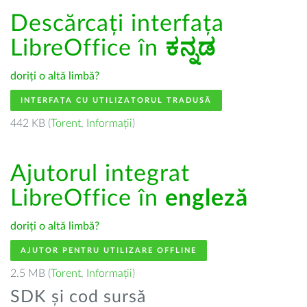
Descărcați interfața
LibreOffice în
ಕನ್ನಡ
doriți o altă limbă?
INTERFAȚA CU UTILIZATORUL TRADUSĂ
442 KB (
Torent
,
Informații
)
Ajutorul integrat
LibreOffice în
engleză
doriți o altă limbă?
AJUTOR PENTRU UTILIZARE OFFLINE
2.5 MB (
Torent
,
Informații
)
SDK și cod sursă