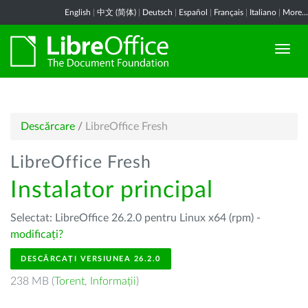
English
|
中文 (简体)
|
Deutsch
|
Español
|
Français
|
Italiano
|
More...
Descărcare
/
LibreOffice Fresh
LibreOffice Fresh
Instalator principal
Selectat: LibreOffice 26.2.0 pentru Linux x64 (rpm) -
modificați?
DESCĂRCAȚI VERSIUNEA 26.2.0
238 MB (
Torent
,
Informații
)