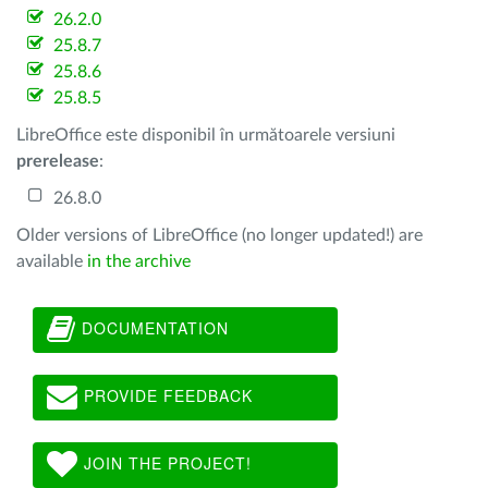
26.2.0
25.8.7
25.8.6
25.8.5
LibreOffice este disponibil în următoarele versiuni
prerelease
:
26.8.0
Older versions of LibreOffice (no longer updated!) are
available
in the archive
DOCUMENTATION
PROVIDE FEEDBACK
JOIN THE PROJECT!