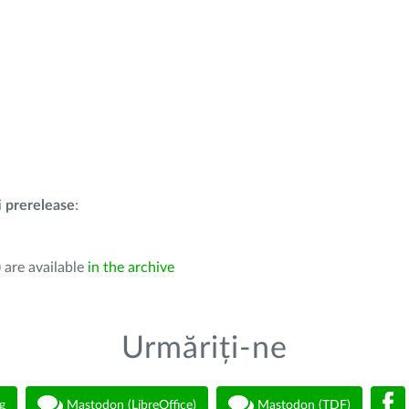
i
prerelease
:
 are available
in the archive
Urmăriți-ne
g
Mastodon (LibreOffice)
Mastodon (TDF)