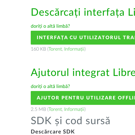
Descărcați interfața L
doriți o altă limbă?
INTERFAȚA CU UTILIZATORUL TR
160 KB (
Torent
,
Informații
)
Ajutorul integrat Libr
doriți o altă limbă?
AJUTOR PENTRU UTILIZARE OFFLI
2.5 MB (
Torent
,
Informații
)
SDK și cod sursă
Descărcare SDK