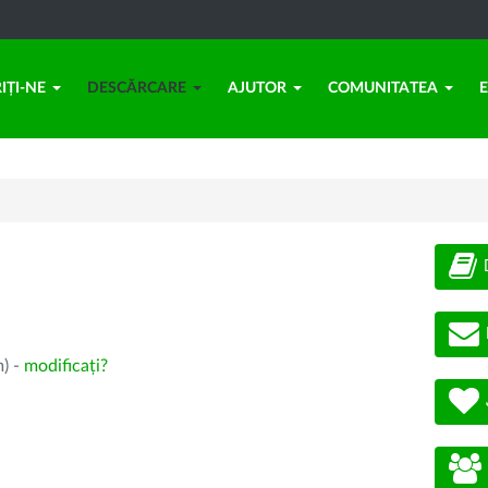
IȚI-NE
DESCĂRCARE
AJUTOR
COMUNITATEA
m) -
modificați?