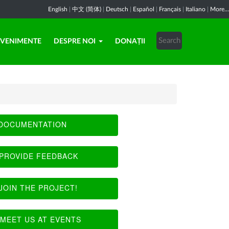
English
|
中文 (简体)
|
Deutsch
|
Español
|
Français
|
Italiano
|
More...
EVENIMENTE
DESPRE NOI
DONAȚII
DOCUMENTATION
PROVIDE FEEDBACK
JOIN THE PROJECT!
MEET US AT EVENTS