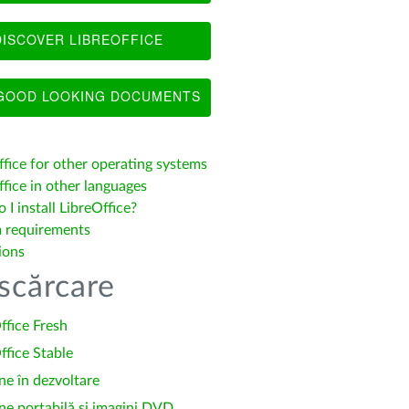
ISCOVER LIBREOFFICE
OOD LOOKING DOCUMENTS
ffice for other operating systems
fice in other languages
I install LibreOffice?
 requirements
ions
scărcare
ffice Fresh
ffice Stable
ne în dezvoltare
ne portabilă și imagini DVD