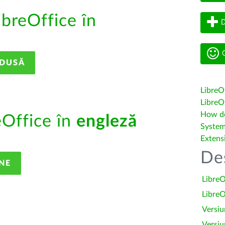
ibreOffice în
D
G
ADUSĂ
LibreO
LibreOf
How do 
eOffice în
engleză
System
Extens
De
NE
LibreO
LibreO
Versiu
Versiu