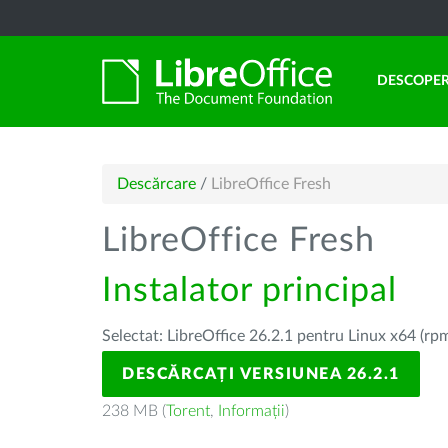
DESCOPER
Descărcare
/
LibreOffice Fresh
LibreOffice Fresh
Instalator principal
Selectat: LibreOffice 26.2.1 pentru Linux x64 (rp
DESCĂRCAȚI VERSIUNEA 26.2.1
238 MB (
Torent
,
Informații
)