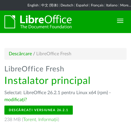
English
|
中文 (简体)
|
Deutsch
|
Español
|
Français
|
Italiano
|
More...
Descărcare
/
LibreOffice Fresh
LibreOffice Fresh
Instalator principal
Selectat: LibreOffice 26.2.1 pentru Linux x64 (rpm) -
modificați?
DESCĂRCAȚI VERSIUNEA 26.2.1
238 MB (
Torent
,
Informații
)