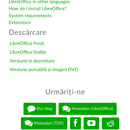
LibreOffice in other languages
How do I install LibreOffice?
System requirements
Extensions
Descărcare
LibreOffice Fresh
LibreOffice Stable
Versiune în dezvoltare
Versiune portabilă și imagini DVD
Urmăriți-ne
Our blog
Mastodon (LibreOffice)
Mastodon (TDF)