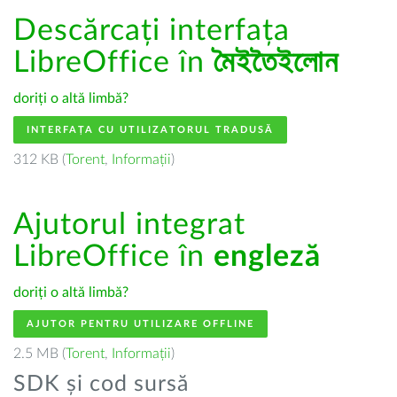
Descărcați interfața
LibreOffice în
মৈইতৈইলোন
doriți o altă limbă?
INTERFAȚA CU UTILIZATORUL TRADUSĂ
312 KB (
Torent
,
Informații
)
Ajutorul integrat
LibreOffice în
engleză
doriți o altă limbă?
AJUTOR PENTRU UTILIZARE OFFLINE
2.5 MB (
Torent
,
Informații
)
SDK și cod sursă