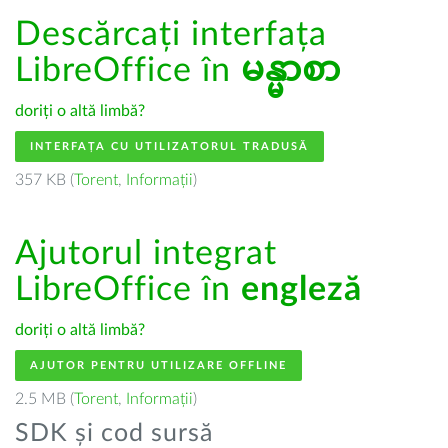
Descărcați interfața
LibreOffice în
မန္မာစာ
doriți o altă limbă?
INTERFAȚA CU UTILIZATORUL TRADUSĂ
357 KB (
Torent
,
Informații
)
Ajutorul integrat
LibreOffice în
engleză
doriți o altă limbă?
AJUTOR PENTRU UTILIZARE OFFLINE
2.5 MB (
Torent
,
Informații
)
SDK și cod sursă