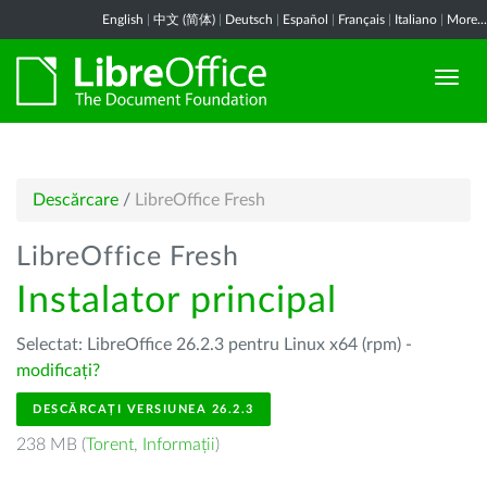
English
|
中文 (简体)
|
Deutsch
|
Español
|
Français
|
Italiano
|
More...
Descărcare
/
LibreOffice Fresh
LibreOffice Fresh
Instalator principal
Selectat: LibreOffice 26.2.3 pentru Linux x64 (rpm) -
modificați?
DESCĂRCAȚI VERSIUNEA 26.2.3
238 MB (
Torent
,
Informații
)