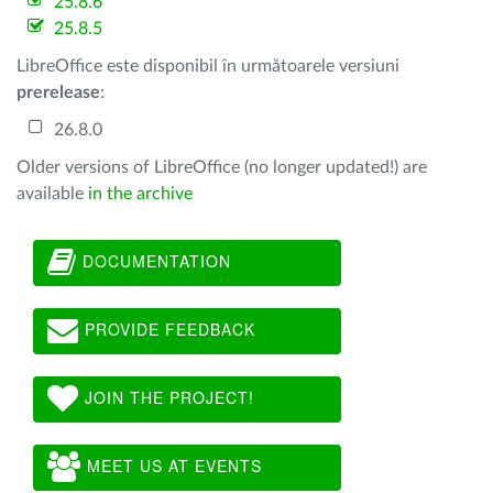
25.8.6
25.8.5
LibreOffice este disponibil în următoarele versiuni
prerelease
:
26.8.0
Older versions of LibreOffice (no longer updated!) are
available
in the archive
DOCUMENTATION
PROVIDE FEEDBACK
JOIN THE PROJECT!
MEET US AT EVENTS