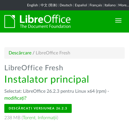
English
|
中文 (简体)
|
Deutsch
|
Español
|
Français
|
Italiano
|
More...
Descărcare
/
LibreOffice Fresh
LibreOffice Fresh
Instalator principal
Selectat: LibreOffice 26.2.3 pentru Linux x64 (rpm) -
modificați?
DESCĂRCAȚI VERSIUNEA 26.2.3
238 MB (
Torent
,
Informații
)