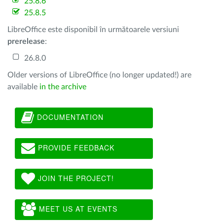
25.8.6
25.8.5
LibreOffice este disponibil în următoarele versiuni
prerelease
:
26.8.0
Older versions of LibreOffice (no longer updated!) are
available
in the archive
DOCUMENTATION
PROVIDE FEEDBACK
JOIN THE PROJECT!
MEET US AT EVENTS