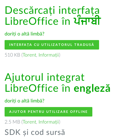
Descărcați interfața
LibreOffice în
ਪੰਜਾਬੀ
doriți o altă limbă?
INTERFAȚA CU UTILIZATORUL TRADUSĂ
510 KB (
Torent
,
Informații
)
Ajutorul integrat
LibreOffice în
engleză
doriți o altă limbă?
AJUTOR PENTRU UTILIZARE OFFLINE
2.5 MB (
Torent
,
Informații
)
SDK și cod sursă