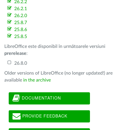
26.2.2
26.2.1
26.2.0
25.8.7
25.8.6
25.8.5
LibreOffice este disponibil în următoarele versiuni
prerelease
:
26.8.0
Older versions of LibreOffice (no longer updated!) are
available
in the archive
DOCUMENTATION
PROVIDE FEEDBACK