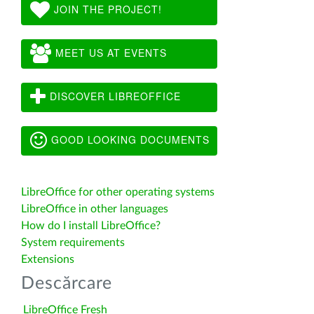
JOIN THE PROJECT!
MEET US AT EVENTS
DISCOVER LIBREOFFICE
GOOD LOOKING DOCUMENTS
LibreOffice for other operating systems
LibreOffice in other languages
How do I install LibreOffice?
System requirements
Extensions
Descărcare
LibreOffice Fresh