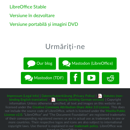
LibreOffice Stable
Versiune în dezvoltare
Versiune portabilă și imagini DVD
Urmăriți-ne
Our blog
Mastodon (LibreOffice)
Mastodon (TDF)
Impressum (Legal Info)
|
Datenschutzerklärung (Privacy Policy)
|
Statutes (non-
binding English translation)
-
Satzung (binding German version)
| Copyright
information: Unless otherwise specified, all text and images on this website are
licensed under the
Creative Commons Attribution-Share Alike 3.0 License
. This does
not include the source code of LibreOffice, which is licensed under the
Mozilla Public
License v2.0
. “LibreOffice” and “The Document Foundation” are registered trademarks
of their corresponding registered owners or are in actual use as trademarks in one or
more countries. Their respective logos and icons are also subject to international
copyright laws. Use thereof is explained in our
trademark policy
. LibreOffice was
based on OpenOffice.org.