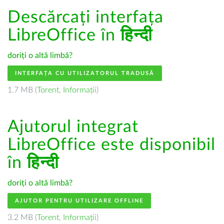
Descărcați interfața
LibreOffice în
हिन्दी
doriți o altă limbă?
INTERFAȚA CU UTILIZATORUL TRADUSĂ
1.7 MB (
Torent
,
Informații
)
Ajutorul integrat
LibreOffice este disponibil
în
हिन्दी
doriți o altă limbă?
AJUTOR PENTRU UTILIZARE OFFLINE
3.2 MB (
Torent
,
Informații
)