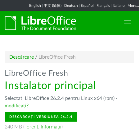
English
|
中文 (简体)
|
Deutsch
|
Español
|
Français
|
Italiano
|
More...
Descărcare
/
LibreOffice Fresh
LibreOffice Fresh
Instalator principal
Selectat: LibreOffice 26.2.4 pentru Linux x64 (rpm) -
modificați?
DESCĂRCAȚI VERSIUNEA 26.2.4
240 MB (
Torent
,
Informații
)