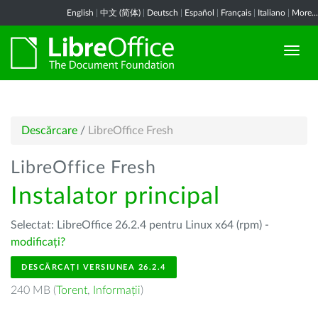
English
|
中文 (简体)
|
Deutsch
|
Español
|
Français
|
Italiano
|
More...
Descărcare
/
LibreOffice Fresh
LibreOffice Fresh
Instalator principal
Selectat: LibreOffice 26.2.4 pentru Linux x64 (rpm) -
modificați?
DESCĂRCAȚI VERSIUNEA 26.2.4
240 MB (
Torent
,
Informații
)