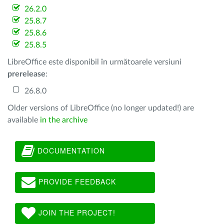
26.2.0
25.8.7
25.8.6
25.8.5
LibreOffice este disponibil în următoarele versiuni
prerelease
:
26.8.0
Older versions of LibreOffice (no longer updated!) are
available
in the archive
DOCUMENTATION
PROVIDE FEEDBACK
JOIN THE PROJECT!