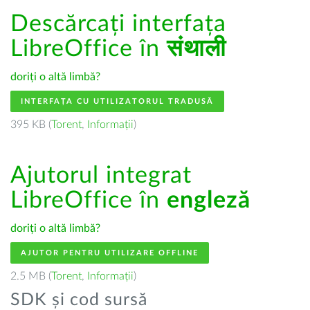
Descărcați interfața
LibreOffice în
संथाली
doriți o altă limbă?
INTERFAȚA CU UTILIZATORUL TRADUSĂ
395 KB (
Torent
,
Informații
)
Ajutorul integrat
LibreOffice în
engleză
doriți o altă limbă?
AJUTOR PENTRU UTILIZARE OFFLINE
2.5 MB (
Torent
,
Informații
)
SDK și cod sursă