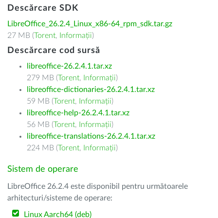
Descărcare SDK
LibreOffice_26.2.4_Linux_x86-64_rpm_sdk.tar.gz
27 MB (
Torent
,
Informații
)
Descărcare cod sursă
libreoffice-26.2.4.1.tar.xz
279 MB (
Torent
,
Informații
)
libreoffice-dictionaries-26.2.4.1.tar.xz
59 MB (
Torent
,
Informații
)
libreoffice-help-26.2.4.1.tar.xz
56 MB (
Torent
,
Informații
)
libreoffice-translations-26.2.4.1.tar.xz
224 MB (
Torent
,
Informații
)
Sistem de operare
LibreOffice 26.2.4 este disponibil pentru următoarele
arhitecturi/sisteme de operare:
Linux Aarch64 (deb)