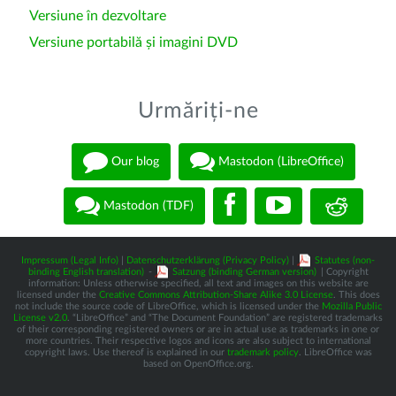
Versiune în dezvoltare
Versiune portabilă și imagini DVD
Urmăriți-ne
Our blog
Mastodon (LibreOffice)
Mastodon (TDF)
Impressum (Legal Info)
|
Datenschutzerklärung (Privacy Policy)
|
Statutes (non-
binding English translation)
-
Satzung (binding German version)
| Copyright
information: Unless otherwise specified, all text and images on this website are
licensed under the
Creative Commons Attribution-Share Alike 3.0 License
. This does
not include the source code of LibreOffice, which is licensed under the
Mozilla Public
License v2.0
. “LibreOffice” and “The Document Foundation” are registered trademarks
of their corresponding registered owners or are in actual use as trademarks in one or
more countries. Their respective logos and icons are also subject to international
copyright laws. Use thereof is explained in our
trademark policy
. LibreOffice was
based on OpenOffice.org.