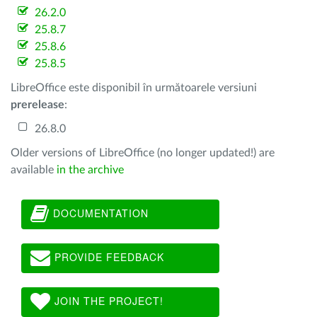
26.2.0
25.8.7
25.8.6
25.8.5
LibreOffice este disponibil în următoarele versiuni
prerelease
:
26.8.0
Older versions of LibreOffice (no longer updated!) are
available
in the archive
DOCUMENTATION
PROVIDE FEEDBACK
JOIN THE PROJECT!