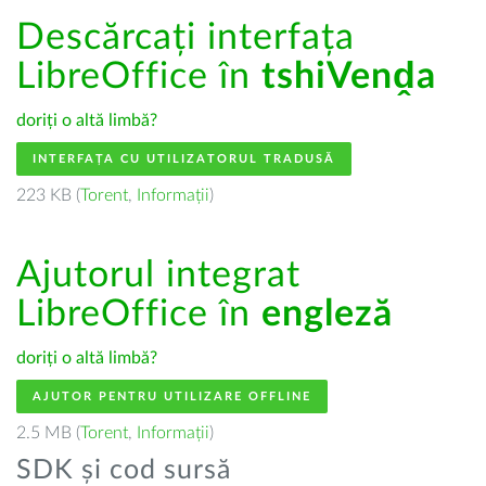
Descărcați interfața
LibreOffice în
tshiVenḓa
doriți o altă limbă?
INTERFAȚA CU UTILIZATORUL TRADUSĂ
223 KB (
Torent
,
Informații
)
Ajutorul integrat
LibreOffice în
engleză
doriți o altă limbă?
AJUTOR PENTRU UTILIZARE OFFLINE
2.5 MB (
Torent
,
Informații
)
SDK și cod sursă