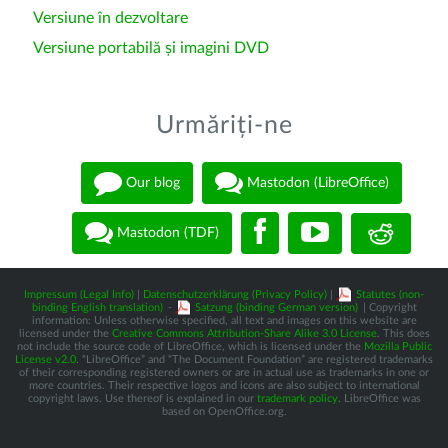
Versiune în dezvoltare
Versiune portabilă și imagini DVD
Urmăriți-ne
Our blog
Mastodon (LibreOffice)
Mastodon (TDF)
Impressum (Legal Info)
|
Datenschutzerklärung (Privacy Policy)
|
Statutes (non-
binding English translation)
-
Satzung (binding German version)
| Copyright
information: Unless otherwise specified, all text and images on this website are
licensed under the
Creative Commons Attribution-Share Alike 3.0 License
. This does
not include the source code of LibreOffice, which is licensed under the
Mozilla Public
License v2.0
. “LibreOffice” and “The Document Foundation” are registered trademarks
of their corresponding registered owners or are in actual use as trademarks in one or
more countries. Their respective logos and icons are also subject to international
copyright laws. Use thereof is explained in our
trademark policy
. LibreOffice was
based on OpenOffice.org.