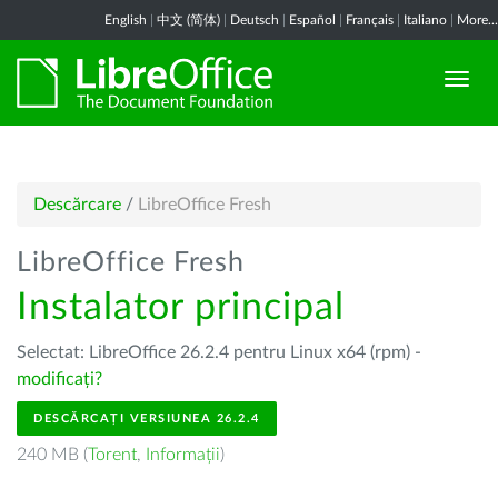
English
|
中文 (简体)
|
Deutsch
|
Español
|
Français
|
Italiano
|
More...
Descărcare
/
LibreOffice Fresh
LibreOffice Fresh
Instalator principal
Selectat: LibreOffice 26.2.4 pentru Linux x64 (rpm) -
modificați?
DESCĂRCAȚI VERSIUNEA 26.2.4
240 MB (
Torent
,
Informații
)