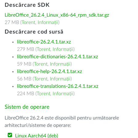
Descărcare SDK
LibreOffice_26.2.4_Linux_x86-64_rpm_sdk.tar.gz
27 MB (
Torent
,
Informații
)
Descărcare cod sursă
libreoffice-26.2.4.1.tar.xz
279 MB (
Torent
,
Informații
)
libreoffice-dictionaries-26.2.4.1.tar.xz
59 MB (
Torent
,
Informații
)
libreoffice-help-26.2.4.1.tar.xz
56 MB (
Torent
,
Informații
)
libreoffice-translations-26.2.4.1.tar.xz
224 MB (
Torent
,
Informații
)
Sistem de operare
LibreOffice 26.2.4 este disponibil pentru următoarele
arhitecturi/sisteme de operare:
Linux Aarch64 (deb)