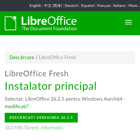
English
|
中文 (简体)
|
Deutsch
|
Español
|
Français
|
Italiano
|
More...
Descărcare
/
LibreOffice Fresh
LibreOffice Fresh
Instalator principal
Selectat: LibreOffice 26.2.5 pentru Windows Aarch64 -
modificați?
DESCĂRCAȚI VERSIUNEA 26.2.5
343 MB (
Torent
,
Informații
)