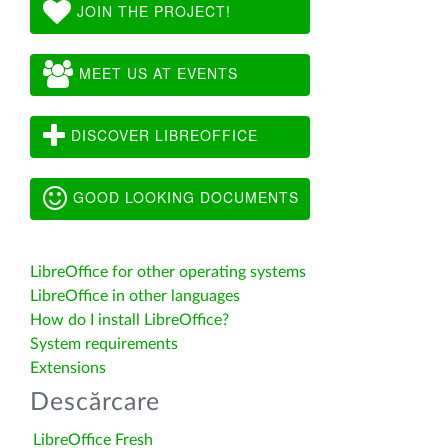
JOIN THE PROJECT!
MEET US AT EVENTS
DISCOVER LIBREOFFICE
GOOD LOOKING DOCUMENTS
LibreOffice for other operating systems
LibreOffice in other languages
How do I install LibreOffice?
System requirements
Extensions
Descărcare
LibreOffice Fresh