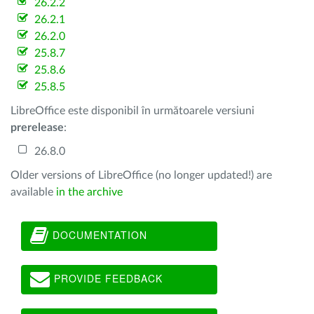
26.2.2
26.2.1
26.2.0
25.8.7
25.8.6
25.8.5
LibreOffice este disponibil în următoarele versiuni
prerelease
:
26.8.0
Older versions of LibreOffice (no longer updated!) are
available
in the archive
DOCUMENTATION
PROVIDE FEEDBACK