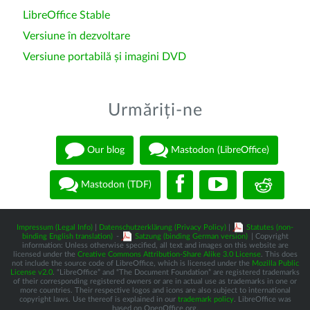
LibreOffice Stable
Versiune în dezvoltare
Versiune portabilă și imagini DVD
Urmăriți-ne
Our blog
Mastodon (LibreOffice)
Mastodon (TDF)
Impressum (Legal Info)
|
Datenschutzerklärung (Privacy Policy)
|
Statutes (non-
binding English translation)
-
Satzung (binding German version)
| Copyright
information: Unless otherwise specified, all text and images on this website are
licensed under the
Creative Commons Attribution-Share Alike 3.0 License
. This does
not include the source code of LibreOffice, which is licensed under the
Mozilla Public
License v2.0
. “LibreOffice” and “The Document Foundation” are registered trademarks
of their corresponding registered owners or are in actual use as trademarks in one or
more countries. Their respective logos and icons are also subject to international
copyright laws. Use thereof is explained in our
trademark policy
. LibreOffice was
based on OpenOffice.org.