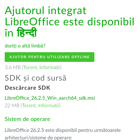
Ajutorul integrat
LibreOffice este disponibil
în
हिन्दी
doriți o altă limbă?
AJUTOR PENTRU UTILIZARE OFFLINE
3.6 MB (
Torent
,
Informații
)
SDK și cod sursă
Descărcare SDK
LibreOffice_26.2.5_Win_aarch64_sdk.msi
22 MB (
Torent
,
Informații
)
Sistem de operare
LibreOffice 26.2.5 este disponibil pentru următoarele
arhitecturi/sisteme de operare: