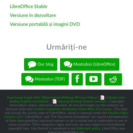
LibreOffice Stable
Versiune în dezvoltare
Versiune portabilă și imagini DVD
Urmăriți-ne
Our blog
Mastodon (LibreOffice)
Mastodon (TDF)
Impressum (Legal Info)
|
Datenschutzerklärung (Privacy Policy)
|
Statutes (non-
binding English translation)
-
Satzung (binding German version)
| Copyright
information: Unless otherwise specified, all text and images on this website are
licensed under the
Creative Commons Attribution-Share Alike 3.0 License
. This does
not include the source code of LibreOffice, which is licensed under the
Mozilla Public
License v2.0
. “LibreOffice” and “The Document Foundation” are registered trademarks
of their corresponding registered owners or are in actual use as trademarks in one or
more countries. Their respective logos and icons are also subject to international
copyright laws. Use thereof is explained in our
trademark policy
. LibreOffice was
based on OpenOffice.org.