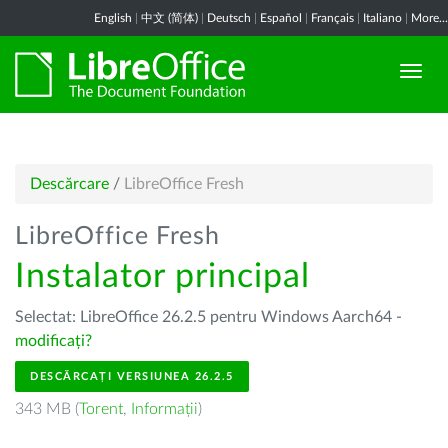
English
|
中文 (简体)
|
Deutsch
|
Español
|
Français
|
Italiano
|
More...
Descărcare
/
LibreOffice Fresh
LibreOffice Fresh
Instalator principal
Selectat: LibreOffice 26.2.5 pentru Windows Aarch64 -
modificați?
DESCĂRCAȚI VERSIUNEA 26.2.5
343 MB (
Torent
,
Informații
)