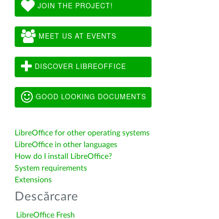
JOIN THE PROJECT!
MEET US AT EVENTS
DISCOVER LIBREOFFICE
GOOD LOOKING DOCUMENTS
LibreOffice for other operating systems
LibreOffice in other languages
How do I install LibreOffice?
System requirements
Extensions
Descărcare
LibreOffice Fresh