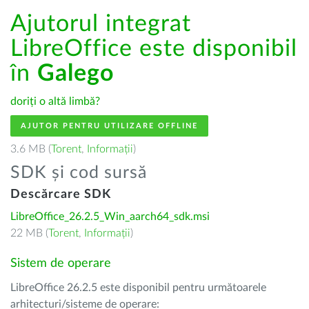
Ajutorul integrat
LibreOffice este disponibil
în
Galego
doriți o altă limbă?
AJUTOR PENTRU UTILIZARE OFFLINE
3.6 MB (
Torent
,
Informații
)
SDK și cod sursă
Descărcare SDK
LibreOffice_26.2.5_Win_aarch64_sdk.msi
22 MB (
Torent
,
Informații
)
Sistem de operare
LibreOffice 26.2.5 este disponibil pentru următoarele
arhitecturi/sisteme de operare: