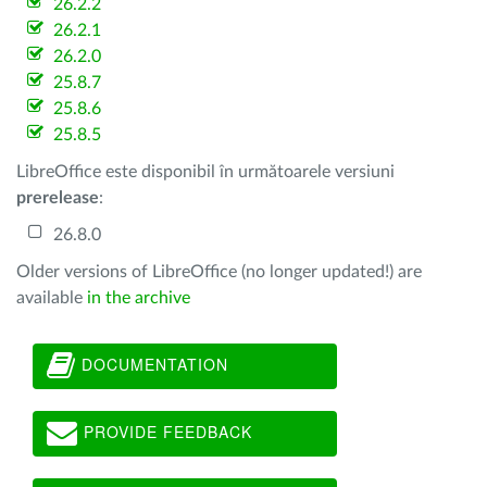
26.2.2
26.2.1
26.2.0
25.8.7
25.8.6
25.8.5
LibreOffice este disponibil în următoarele versiuni
prerelease
:
26.8.0
Older versions of LibreOffice (no longer updated!) are
available
in the archive
DOCUMENTATION
PROVIDE FEEDBACK