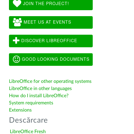
JOIN THE PROJECT!
MEET US AT EVENTS
DISCOVER LIBREOFFICE
GOOD LOOKING DOCUMENTS
LibreOffice for other operating systems
LibreOffice in other languages
How do I install LibreOffice?
System requirements
Extensions
Descărcare
LibreOffice Fresh