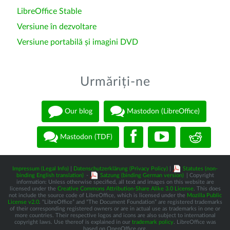
LibreOffice Stable
Versiune în dezvoltare
Versiune portabilă și imagini DVD
Urmăriți-ne
Our blog
Mastodon (LibreOffice)
Mastodon (TDF)
Impressum (Legal Info)
|
Datenschutzerklärung (Privacy Policy)
|
Statutes (non-
binding English translation)
-
Satzung (binding German version)
| Copyright
information: Unless otherwise specified, all text and images on this website are
licensed under the
Creative Commons Attribution-Share Alike 3.0 License
. This does
not include the source code of LibreOffice, which is licensed under the
Mozilla Public
License v2.0
. “LibreOffice” and “The Document Foundation” are registered trademarks
of their corresponding registered owners or are in actual use as trademarks in one or
more countries. Their respective logos and icons are also subject to international
copyright laws. Use thereof is explained in our
trademark policy
. LibreOffice was
based on OpenOffice.org.