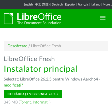
English
|
中文 (简体)
|
Deutsch
|
Español
|
Français
|
Italiano
|
More...
Descărcare
/
LibreOffice Fresh
LibreOffice Fresh
Instalator principal
Selectat: LibreOffice 26.2.5 pentru Windows Aarch64 -
modificați?
DESCĂRCAȚI VERSIUNEA 26.2.5
343 MB (
Torent
,
Informații
)