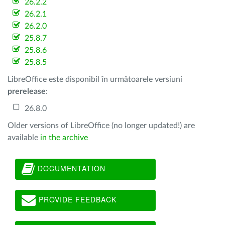
26.2.2
26.2.1
26.2.0
25.8.7
25.8.6
25.8.5
LibreOffice este disponibil în următoarele versiuni
prerelease
:
26.8.0
Older versions of LibreOffice (no longer updated!) are
available
in the archive
DOCUMENTATION
PROVIDE FEEDBACK