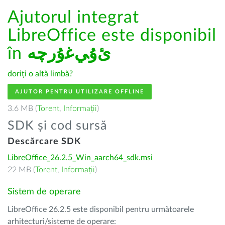
Ajutorul integrat
LibreOffice este disponibil
în
ﺉۇﻲﻏۇﺭچە
doriți o altă limbă?
AJUTOR PENTRU UTILIZARE OFFLINE
3.6 MB (
Torent
,
Informații
)
SDK și cod sursă
Descărcare SDK
LibreOffice_26.2.5_Win_aarch64_sdk.msi
22 MB (
Torent
,
Informații
)
Sistem de operare
LibreOffice 26.2.5 este disponibil pentru următoarele
arhitecturi/sisteme de operare: