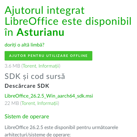
Ajutorul integrat
LibreOffice este disponibil
în
Asturianu
doriți o altă limbă?
AJUTOR PENTRU UTILIZARE OFFLINE
3.6 MB (
Torent
,
Informații
)
SDK și cod sursă
Descărcare SDK
LibreOffice_26.2.5_Win_aarch64_sdk.msi
22 MB (
Torent
,
Informații
)
Sistem de operare
LibreOffice 26.2.5 este disponibil pentru următoarele
arhitecturi/sisteme de operare: