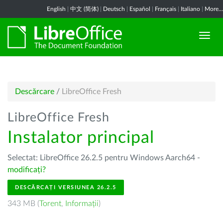
English
|
中文 (简体)
|
Deutsch
|
Español
|
Français
|
Italiano
|
More...
Descărcare
/
LibreOffice Fresh
LibreOffice Fresh
Instalator principal
Selectat: LibreOffice 26.2.5 pentru Windows Aarch64 -
modificați?
DESCĂRCAȚI VERSIUNEA 26.2.5
343 MB (
Torent
,
Informații
)