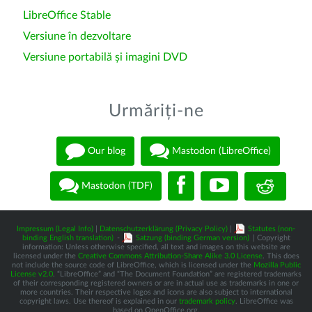
LibreOffice Stable
Versiune în dezvoltare
Versiune portabilă și imagini DVD
Urmăriți-ne
Our blog
Mastodon (LibreOffice)
Mastodon (TDF)
Impressum (Legal Info)
|
Datenschutzerklärung (Privacy Policy)
|
Statutes (non-
binding English translation)
-
Satzung (binding German version)
| Copyright
information: Unless otherwise specified, all text and images on this website are
licensed under the
Creative Commons Attribution-Share Alike 3.0 License
. This does
not include the source code of LibreOffice, which is licensed under the
Mozilla Public
License v2.0
. “LibreOffice” and “The Document Foundation” are registered trademarks
of their corresponding registered owners or are in actual use as trademarks in one or
more countries. Their respective logos and icons are also subject to international
copyright laws. Use thereof is explained in our
trademark policy
. LibreOffice was
based on OpenOffice.org.