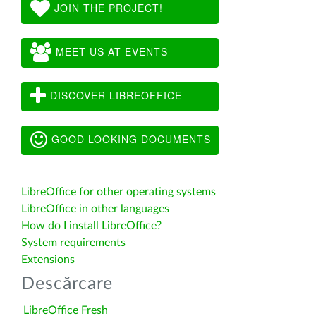
JOIN THE PROJECT!
MEET US AT EVENTS
DISCOVER LIBREOFFICE
GOOD LOOKING DOCUMENTS
LibreOffice for other operating systems
LibreOffice in other languages
How do I install LibreOffice?
System requirements
Extensions
Descărcare
LibreOffice Fresh