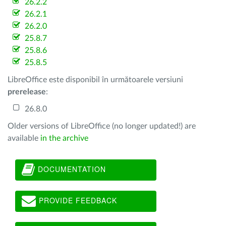
26.2.2
26.2.1
26.2.0
25.8.7
25.8.6
25.8.5
LibreOffice este disponibil în următoarele versiuni
prerelease
:
26.8.0
Older versions of LibreOffice (no longer updated!) are
available
in the archive
DOCUMENTATION
PROVIDE FEEDBACK