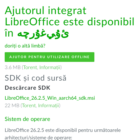
Ajutorul integrat
LibreOffice este disponibil
în
ﺉۇﻲﻏۇﺭچە
doriți o altă limbă?
AJUTOR PENTRU UTILIZARE OFFLINE
3.6 MB (
Torent
,
Informații
)
SDK și cod sursă
Descărcare SDK
LibreOffice_26.2.5_Win_aarch64_sdk.msi
22 MB (
Torent
,
Informații
)
Sistem de operare
LibreOffice 26.2.5 este disponibil pentru următoarele
arhitecturi/sisteme de operare: