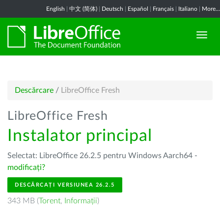
English
|
中文 (简体)
|
Deutsch
|
Español
|
Français
|
Italiano
|
More...
Descărcare
/
LibreOffice Fresh
LibreOffice Fresh
Instalator principal
Selectat: LibreOffice 26.2.5 pentru Windows Aarch64 -
modificați?
DESCĂRCAȚI VERSIUNEA 26.2.5
343 MB (
Torent
,
Informații
)