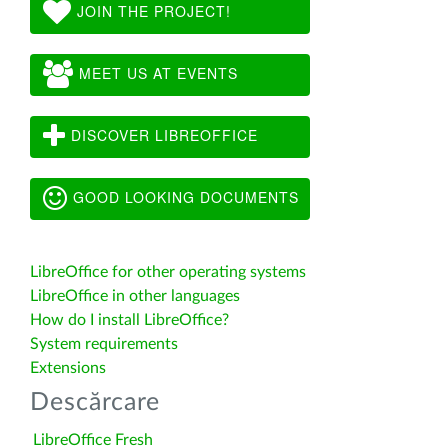
JOIN THE PROJECT!
MEET US AT EVENTS
DISCOVER LIBREOFFICE
GOOD LOOKING DOCUMENTS
LibreOffice for other operating systems
LibreOffice in other languages
How do I install LibreOffice?
System requirements
Extensions
Descărcare
LibreOffice Fresh