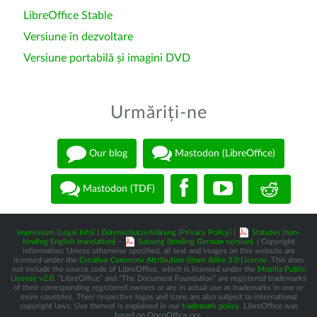
LibreOffice Stable
Versiune în dezvoltare
Versiune portabilă și imagini DVD
Urmăriți-ne
Our blog
Mastodon (LibreOffice)
Mastodon (TDF)
Impressum (Legal Info)
|
Datenschutzerklärung (Privacy Policy)
|
Statutes (non-
binding English translation)
-
Satzung (binding German version)
| Copyright
information: Unless otherwise specified, all text and images on this website are
licensed under the
Creative Commons Attribution-Share Alike 3.0 License
. This does
not include the source code of LibreOffice, which is licensed under the
Mozilla Public
License v2.0
. “LibreOffice” and “The Document Foundation” are registered trademarks
of their corresponding registered owners or are in actual use as trademarks in one or
more countries. Their respective logos and icons are also subject to international
copyright laws. Use thereof is explained in our
trademark policy
. LibreOffice was
based on OpenOffice.org.