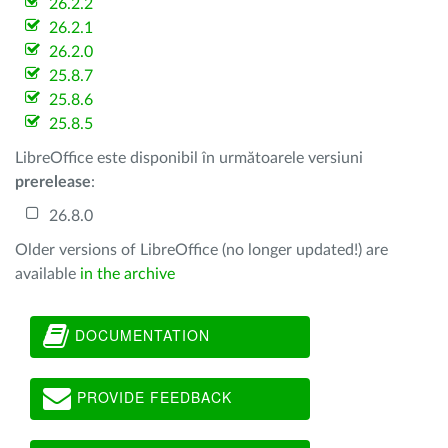
26.2.2
26.2.1
26.2.0
25.8.7
25.8.6
25.8.5
LibreOffice este disponibil în următoarele versiuni
prerelease
:
26.8.0
Older versions of LibreOffice (no longer updated!) are
available
in the archive
DOCUMENTATION
PROVIDE FEEDBACK