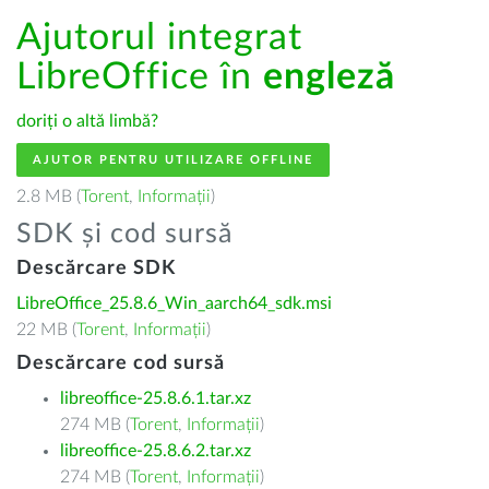
Ajutorul integrat
LibreOffice în
engleză
doriți o altă limbă?
AJUTOR PENTRU UTILIZARE OFFLINE
2.8 MB (
Torent
,
Informații
)
SDK și cod sursă
Descărcare SDK
LibreOffice_25.8.6_Win_aarch64_sdk.msi
22 MB (
Torent
,
Informații
)
Descărcare cod sursă
libreoffice-25.8.6.1.tar.xz
274 MB (
Torent
,
Informații
)
libreoffice-25.8.6.2.tar.xz
274 MB (
Torent
,
Informații
)