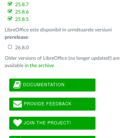
25.8.7
25.8.6
25.8.5
LibreOffice este disponibil în următoarele versiuni
prerelease
:
26.8.0
Older versions of LibreOffice (no longer updated!) are
available
in the archive
DOCUMENTATION
PROVIDE FEEDBACK
JOIN THE PROJECT!