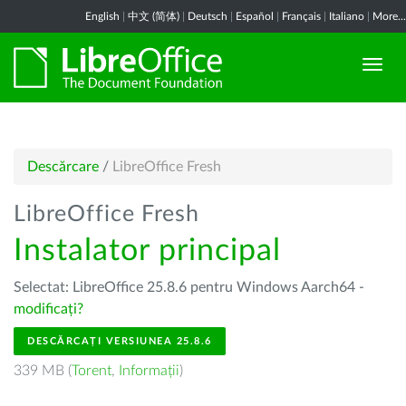
English
|
中文 (简体)
|
Deutsch
|
Español
|
Français
|
Italiano
|
More...
Descărcare
/
LibreOffice Fresh
LibreOffice Fresh
Instalator principal
Selectat: LibreOffice 25.8.6 pentru Windows Aarch64 -
modificați?
DESCĂRCAȚI VERSIUNEA 25.8.6
339 MB (
Torent
,
Informații
)