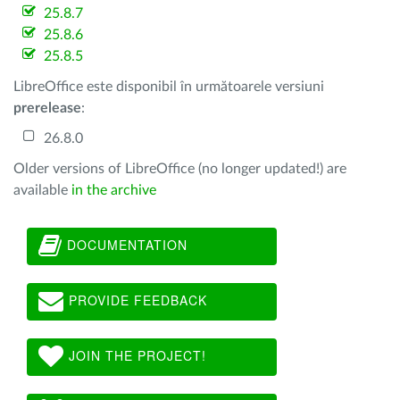
25.8.7
25.8.6
25.8.5
LibreOffice este disponibil în următoarele versiuni
prerelease
:
26.8.0
Older versions of LibreOffice (no longer updated!) are
available
in the archive
DOCUMENTATION
PROVIDE FEEDBACK
JOIN THE PROJECT!