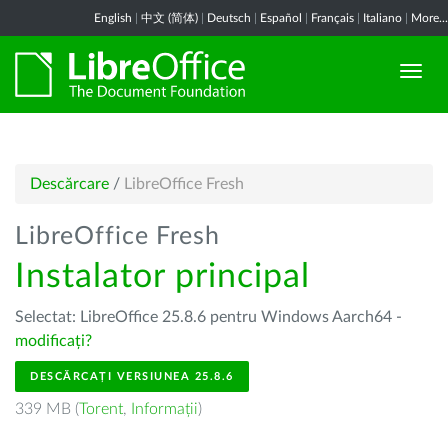
English
|
中文 (简体)
|
Deutsch
|
Español
|
Français
|
Italiano
|
More...
Descărcare
/
LibreOffice Fresh
LibreOffice Fresh
Instalator principal
Selectat: LibreOffice 25.8.6 pentru Windows Aarch64 -
modificați?
DESCĂRCAȚI VERSIUNEA 25.8.6
339 MB (
Torent
,
Informații
)