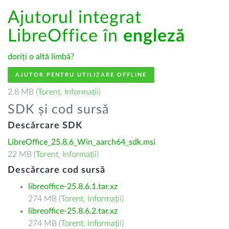
Ajutorul integrat
LibreOffice în
engleză
doriți o altă limbă?
AJUTOR PENTRU UTILIZARE OFFLINE
2.8 MB (
Torent
,
Informații
)
SDK și cod sursă
Descărcare SDK
LibreOffice_25.8.6_Win_aarch64_sdk.msi
22 MB (
Torent
,
Informații
)
Descărcare cod sursă
libreoffice-25.8.6.1.tar.xz
274 MB (
Torent
,
Informații
)
libreoffice-25.8.6.2.tar.xz
274 MB (
Torent
,
Informații
)