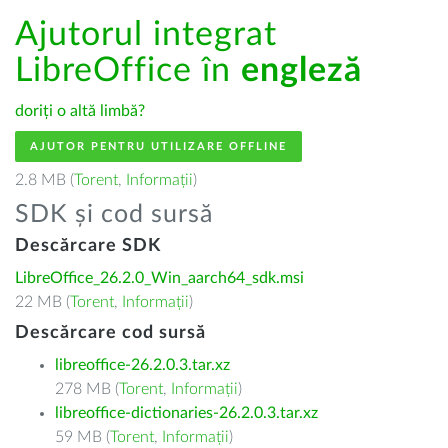
Ajutorul integrat
LibreOffice în
engleză
doriți o altă limbă?
AJUTOR PENTRU UTILIZARE OFFLINE
2.8 MB (
Torent
,
Informații
)
SDK și cod sursă
Descărcare SDK
LibreOffice_26.2.0_Win_aarch64_sdk.msi
22 MB (
Torent
,
Informații
)
Descărcare cod sursă
libreoffice-26.2.0.3.tar.xz
278 MB (
Torent
,
Informații
)
libreoffice-dictionaries-26.2.0.3.tar.xz
59 MB (
Torent
,
Informații
)