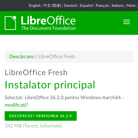
English
|
中文 (简体)
|
Deutsch
|
Español
|
Français
|
Italiano
|
More...
Descărcare
/
LibreOffice Fresh
LibreOffice Fresh
Instalator principal
Selectat: LibreOffice 26.2.0 pentru Windows Aarch64 -
modificați?
DESCĂRCAȚI VERSIUNEA 26.2.0
342 MB (
Torent
,
Informații
)