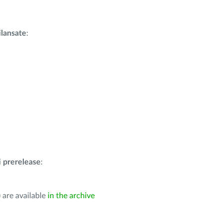
i
lansate
:
i
prerelease
:
 are available
in the archive