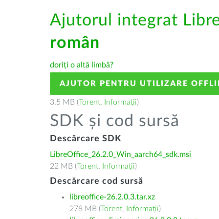
Ajutorul integrat Libr
român
doriți o altă limbă?
AJUTOR PENTRU UTILIZARE OFFLI
3.5 MB (
Torent
,
Informații
)
SDK și cod sursă
Descărcare SDK
LibreOffice_26.2.0_Win_aarch64_sdk.msi
22 MB (
Torent
,
Informații
)
Descărcare cod sursă
libreoffice-26.2.0.3.tar.xz
278 MB (
Torent
,
Informații
)