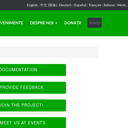
English
|
中文 (简体)
|
Deutsch
|
Español
|
Français
|
Italiano
|
More...
EVENIMENTE
DESPRE NOI
DONAȚII
DOCUMENTATION
PROVIDE FEEDBACK
JOIN THE PROJECT!
MEET US AT EVENTS