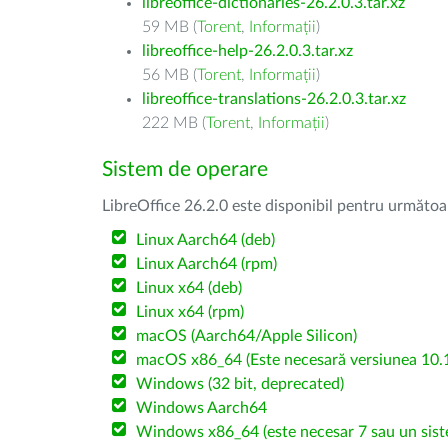
libreoffice-dictionaries-26.2.0.3.tar.xz
59 MB (
Torent
,
Informații
)
libreoffice-help-26.2.0.3.tar.xz
56 MB (
Torent
,
Informații
)
libreoffice-translations-26.2.0.3.tar.xz
222 MB (
Torent
,
Informații
)
Sistem de operare
LibreOffice 26.2.0 este disponibil pentru următoa
Linux Aarch64 (deb)
Linux Aarch64 (rpm)
Linux x64 (deb)
Linux x64 (rpm)
macOS (Aarch64/Apple Silicon)
macOS x86_64 (Este necesară versiunea 10.1
Windows (32 bit, deprecated)
Windows Aarch64
Windows x86_64 (este necesar 7 sau un sist