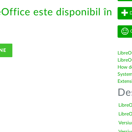
eOffice este disponibil în
D
G
NE
LibreO
LibreOf
How do 
System
Extens
De
LibreO
LibreO
Versiu
Versiu