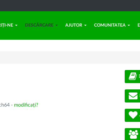
IȚI-NE
DESCĂRCARE
AJUTOR
COMUNITATEA
rch64 -
modificați?