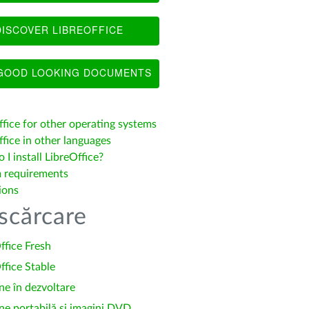
ISCOVER LIBREOFFICE
OOD LOOKING DOCUMENTS
ffice for other operating systems
fice in other languages
I install LibreOffice?
 requirements
ions
scărcare
ffice Fresh
ffice Stable
ne în dezvoltare
ne portabilă și imagini DVD