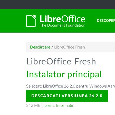
DESCOPER
Descărcare
/
LibreOffice Fresh
LibreOffice Fresh
Instalator principal
Selectat: LibreOffice 26.2.0 pentru Windows Aa
DESCĂRCAȚI VERSIUNEA 26.2.0
342 MB (
Torent
,
Informații
)