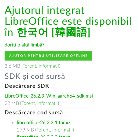
Ajutorul integrat
LibreOffice este disponibil
în
한국어 [韓國語]
doriți o altă limbă?
AJUTOR PENTRU UTILIZARE OFFLINE
3.6 MB (
Torent
,
Informații
)
SDK și cod sursă
Descărcare SDK
LibreOffice_26.2.3_Win_aarch64_sdk.msi
22 MB (
Torent
,
Informații
)
Descărcare cod sursă
libreoffice-26.2.3.1.tar.xz
279 MB (
Torent
,
Informații
)