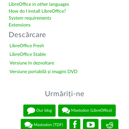
LibreOffice in other languages
How do I install LibreOffice?
System requirements
Extensions
Descărcare
LibreOffice Fresh
LibreOffice Stable
Versiune în dezvoltare
Versiune portabilă și imagini DVD
Urmăriți-ne
Our blog
Mastodon (LibreOffice)
Mastodon (TDF)