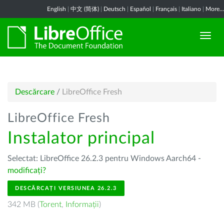
English
|
中文 (简体)
|
Deutsch
|
Español
|
Français
|
Italiano
|
More...
Descărcare
/
LibreOffice Fresh
LibreOffice Fresh
Instalator principal
Selectat: LibreOffice 26.2.3 pentru Windows Aarch64 -
modificați?
DESCĂRCAȚI VERSIUNEA 26.2.3
342 MB (
Torent
,
Informații
)