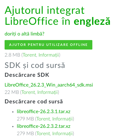
Ajutorul integrat
LibreOffice în
engleză
doriți o altă limbă?
AJUTOR PENTRU UTILIZARE OFFLINE
2.8 MB (
Torent
,
Informații
)
SDK și cod sursă
Descărcare SDK
LibreOffice_26.2.3_Win_aarch64_sdk.msi
22 MB (
Torent
,
Informații
)
Descărcare cod sursă
libreoffice-26.2.3.1.tar.xz
279 MB (
Torent
,
Informații
)
libreoffice-26.2.3.2.tar.xz
279 MB (
Torent
,
Informații
)