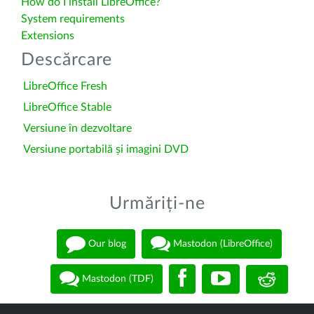
How do I install LibreOffice?
System requirements
Extensions
Descărcare
LibreOffice Fresh
LibreOffice Stable
Versiune în dezvoltare
Versiune portabilă și imagini DVD
Urmăriți-ne
Our blog
Mastodon (LibreOffice)
Mastodon (TDF)