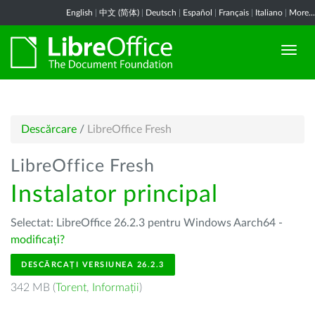
English
|
中文 (简体)
|
Deutsch
|
Español
|
Français
|
Italiano
|
More...
Descărcare
/
LibreOffice Fresh
LibreOffice Fresh
Instalator principal
Selectat: LibreOffice 26.2.3 pentru Windows Aarch64 -
modificați?
DESCĂRCAȚI VERSIUNEA 26.2.3
342 MB (
Torent
,
Informații
)