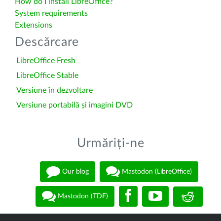
How do I install LibreOffice?
System requirements
Extensions
Descărcare
LibreOffice Fresh
LibreOffice Stable
Versiune în dezvoltare
Versiune portabilă și imagini DVD
Urmăriți-ne
Our blog
Mastodon (LibreOffice)
Mastodon (TDF)