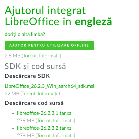
Ajutorul integrat
LibreOffice în
engleză
doriți o altă limbă?
AJUTOR PENTRU UTILIZARE OFFLINE
2.8 MB (
Torent
,
Informații
)
SDK și cod sursă
Descărcare SDK
LibreOffice_26.2.3_Win_aarch64_sdk.msi
22 MB (
Torent
,
Informații
)
Descărcare cod sursă
libreoffice-26.2.3.1.tar.xz
279 MB (
Torent
,
Informații
)
libreoffice-26.2.3.2.tar.xz
279 MB (
Torent
,
Informații
)