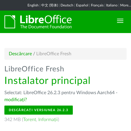
English
|
中文 (简体)
|
Deutsch
|
Español
|
Français
|
Italiano
|
More...
Descărcare
/
LibreOffice Fresh
LibreOffice Fresh
Instalator principal
Selectat: LibreOffice 26.2.3 pentru Windows Aarch64 -
modificați?
DESCĂRCAȚI VERSIUNEA 26.2.3
342 MB (
Torent
,
Informații
)