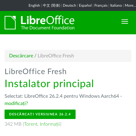
English
|
中文 (简体)
|
Deutsch
|
Español
|
Français
|
Italiano
|
More...
Descărcare
/
LibreOffice Fresh
LibreOffice Fresh
Instalator principal
Selectat: LibreOffice 26.2.4 pentru Windows Aarch64 -
modificați?
DESCĂRCAȚI VERSIUNEA 26.2.4
342 MB (
Torent
,
Informații
)