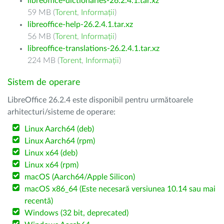
libreoffice-dictionaries-26.2.4.1.tar.xz
59 MB (
Torent
,
Informații
)
libreoffice-help-26.2.4.1.tar.xz
56 MB (
Torent
,
Informații
)
libreoffice-translations-26.2.4.1.tar.xz
224 MB (
Torent
,
Informații
)
Sistem de operare
LibreOffice 26.2.4 este disponibil pentru următoarele
arhitecturi/sisteme de operare:
Linux Aarch64 (deb)
Linux Aarch64 (rpm)
Linux x64 (deb)
Linux x64 (rpm)
macOS (Aarch64/Apple Silicon)
macOS x86_64 (Este necesară versiunea 10.14 sau mai
recentă)
Windows (32 bit, deprecated)