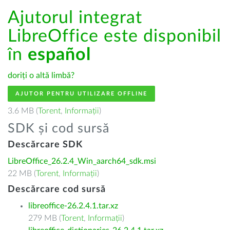
Ajutorul integrat
LibreOffice este disponibil
în
español
doriți o altă limbă?
AJUTOR PENTRU UTILIZARE OFFLINE
3.6 MB (
Torent
,
Informații
)
SDK și cod sursă
Descărcare SDK
LibreOffice_26.2.4_Win_aarch64_sdk.msi
22 MB (
Torent
,
Informații
)
Descărcare cod sursă
libreoffice-26.2.4.1.tar.xz
279 MB (
Torent
,
Informații
)