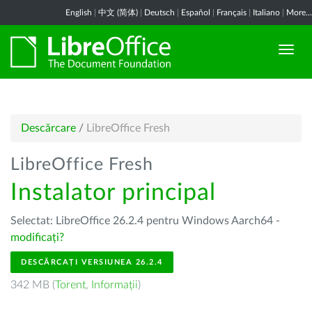
English
|
中文 (简体)
|
Deutsch
|
Español
|
Français
|
Italiano
|
More...
Descărcare
/
LibreOffice Fresh
LibreOffice Fresh
Instalator principal
Selectat: LibreOffice 26.2.4 pentru Windows Aarch64 -
modificați?
DESCĂRCAȚI VERSIUNEA 26.2.4
342 MB (
Torent
,
Informații
)