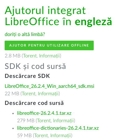
Ajutorul integrat
LibreOffice în
engleză
doriți o altă limbă?
AJUTOR PENTRU UTILIZARE OFFLINE
2.8 MB (
Torent
,
Informații
)
SDK și cod sursă
Descărcare SDK
LibreOffice_26.2.4_Win_aarch64_sdk.msi
22 MB (
Torent
,
Informații
)
Descărcare cod sursă
libreoffice-26.2.4.1.tar.xz
279 MB (
Torent
,
Informații
)
libreoffice-dictionaries-26.2.4.1.tar.xz
59 MB (
Torent
,
Informații
)