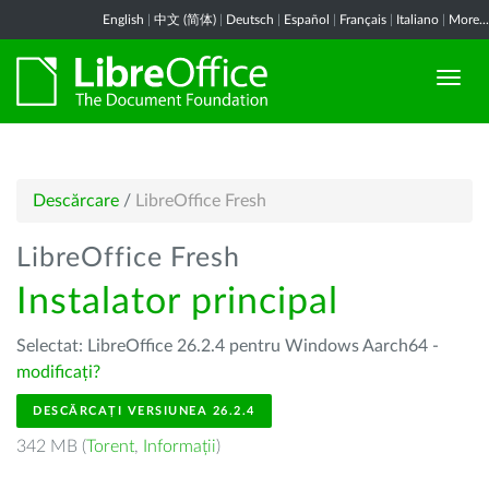
English
|
中文 (简体)
|
Deutsch
|
Español
|
Français
|
Italiano
|
More...
Descărcare
/
LibreOffice Fresh
LibreOffice Fresh
Instalator principal
Selectat: LibreOffice 26.2.4 pentru Windows Aarch64 -
modificați?
DESCĂRCAȚI VERSIUNEA 26.2.4
342 MB (
Torent
,
Informații
)