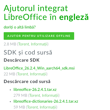
Ajutorul integrat
LibreOffice în
engleză
doriți o altă limbă?
AJUTOR PENTRU UTILIZARE OFFLINE
2.8 MB (
Torent
,
Informații
)
SDK și cod sursă
Descărcare SDK
LibreOffice_26.2.4_Win_aarch64_sdk.msi
22 MB (
Torent
,
Informații
)
Descărcare cod sursă
libreoffice-26.2.4.1.tar.xz
279 MB (
Torent
,
Informații
)
libreoffice-dictionaries-26.2.4.1.tar.xz
59 MB (
Torent
,
Informații
)