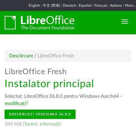
English
|
中文 (简体)
|
Deutsch
|
Español
|
Français
|
Italiano
|
More...
Descărcare
/
LibreOffice Fresh
LibreOffice Fresh
Instalator principal
Selectat: LibreOffice 26.8.0 pentru Windows Aarch64 -
modificați?
DESCĂRCAȚI VERSIUNEA 26.8.0
344 MB (
Torent
,
Informații
)