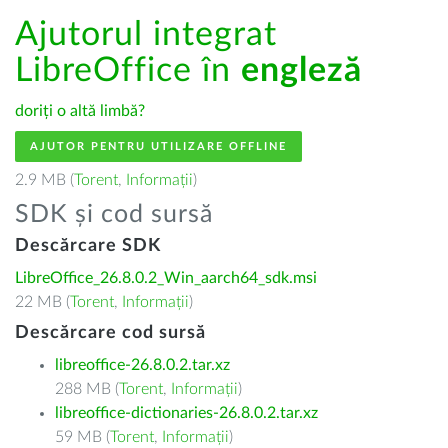
Ajutorul integrat
LibreOffice în
engleză
doriți o altă limbă?
AJUTOR PENTRU UTILIZARE OFFLINE
2.9 MB (
Torent
,
Informații
)
SDK și cod sursă
Descărcare SDK
LibreOffice_26.8.0.2_Win_aarch64_sdk.msi
22 MB (
Torent
,
Informații
)
Descărcare cod sursă
libreoffice-26.8.0.2.tar.xz
288 MB (
Torent
,
Informații
)
libreoffice-dictionaries-26.8.0.2.tar.xz
59 MB (
Torent
,
Informații
)