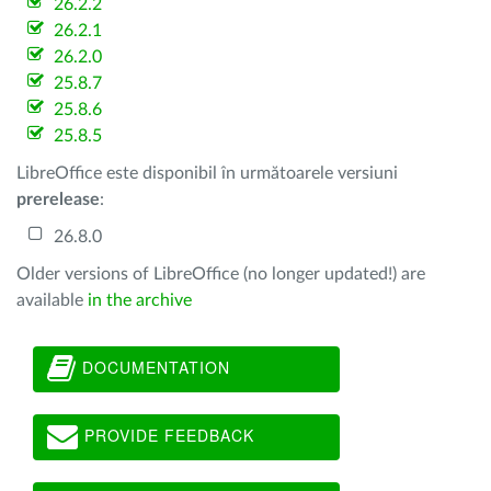
26.2.2
26.2.1
26.2.0
25.8.7
25.8.6
25.8.5
LibreOffice este disponibil în următoarele versiuni
prerelease
:
26.8.0
Older versions of LibreOffice (no longer updated!) are
available
in the archive
DOCUMENTATION
PROVIDE FEEDBACK