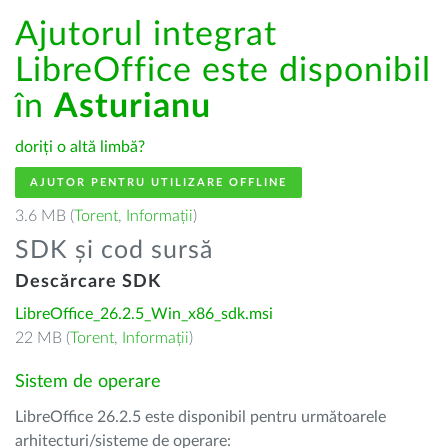
Ajutorul integrat
LibreOffice este disponibil
în
Asturianu
doriți o altă limbă?
AJUTOR PENTRU UTILIZARE OFFLINE
3.6 MB (
Torent
,
Informații
)
SDK și cod sursă
Descărcare SDK
LibreOffice_26.2.5_Win_x86_sdk.msi
22 MB (
Torent
,
Informații
)
Sistem de operare
LibreOffice 26.2.5 este disponibil pentru următoarele
arhitecturi/sisteme de operare: