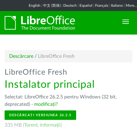
English
|
中文 (简体)
|
Deutsch
|
Español
|
Français
|
Italiano
|
More...
Descărcare
/
LibreOffice Fresh
LibreOffice Fresh
Instalator principal
Selectat: LibreOffice 26.2.5 pentru Windows (32 bit,
deprecated) -
modificați?
DESCĂRCAȚI VERSIUNEA 26.2.5
335 MB (
Torent
,
Informații
)