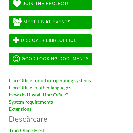
JOIN THE PROJECT!
MEET US AT EVENTS
DISCOVER LIBREOFFICE
GOOD LOOKING DOCUMENTS
LibreOffice for other operating systems
LibreOffice in other languages
How do I install LibreOffice?
System requirements
Extensions
Descărcare
LibreOffice Fresh