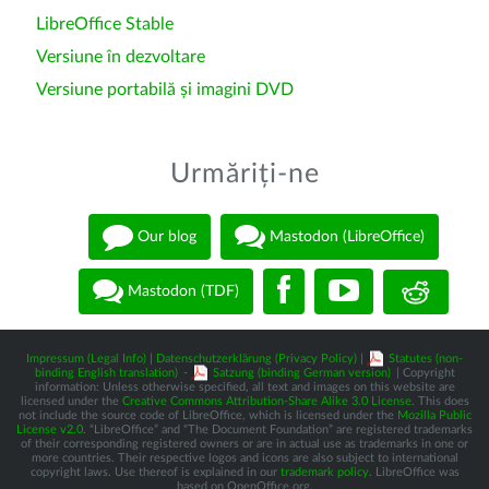
LibreOffice Stable
Versiune în dezvoltare
Versiune portabilă și imagini DVD
Urmăriți-ne
Our blog
Mastodon (LibreOffice)
Mastodon (TDF)
Impressum (Legal Info)
|
Datenschutzerklärung (Privacy Policy)
|
Statutes (non-
binding English translation)
-
Satzung (binding German version)
| Copyright
information: Unless otherwise specified, all text and images on this website are
licensed under the
Creative Commons Attribution-Share Alike 3.0 License
. This does
not include the source code of LibreOffice, which is licensed under the
Mozilla Public
License v2.0
. “LibreOffice” and “The Document Foundation” are registered trademarks
of their corresponding registered owners or are in actual use as trademarks in one or
more countries. Their respective logos and icons are also subject to international
copyright laws. Use thereof is explained in our
trademark policy
. LibreOffice was
based on OpenOffice.org.