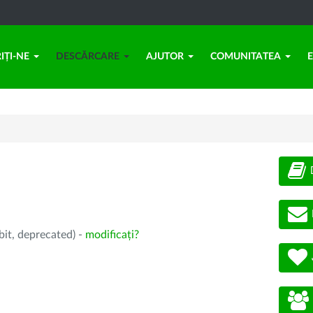
IȚI-NE
DESCĂRCARE
AJUTOR
COMUNITATEA
bit, deprecated) -
modificați?