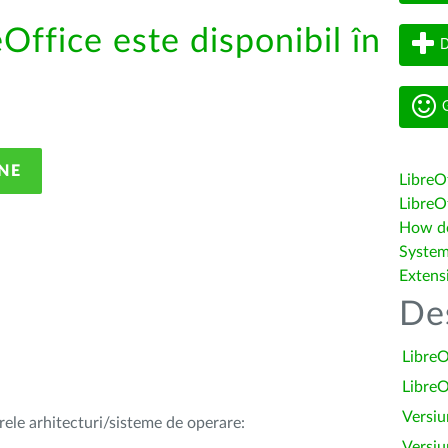
eOffice este disponibil în
D
G
NE
LibreO
LibreOf
How do 
System
Extens
De
LibreO
LibreO
Versiu
rele arhitecturi/sisteme de operare:
Versiu