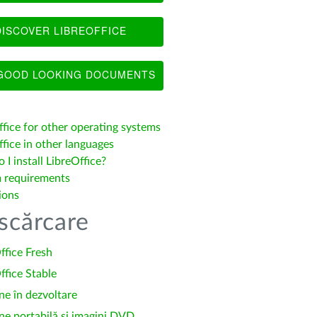
ISCOVER LIBREOFFICE
OOD LOOKING DOCUMENTS
ffice for other operating systems
fice in other languages
I install LibreOffice?
 requirements
ions
scărcare
ffice Fresh
ffice Stable
ne în dezvoltare
ne portabilă și imagini DVD