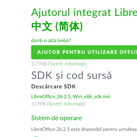
Ajutorul integrat Libr
中文 (简体)
doriți o altă limbă?
AJUTOR PENTRU UTILIZARE OFFLI
3.7 MB (
Torent
,
Informații
)
SDK și cod sursă
Descărcare SDK
LibreOffice_26.2.5_Win_x86_sdk.msi
22 MB (
Torent
,
Informații
)
Sistem de operare
LibreOffice 26.2.5 este disponibil pentru următoa