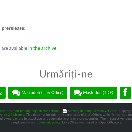
i
prerelease
:
 are available
in the archive
Urmăriți-ne
g
Mastodon (LibreOffice)
Mastodon (TDF)
Statutes (non-binding English translation)
-
Satzung (binding German version)
| Copyrigh
like 3.0 License
. This does not include the source code of LibreOffice, which is licensed u
d owners or are in actual use as trademarks in one or more countries. Their respective logos 
is explained in our
trademark policy
. LibreOffice was based on OpenOffice.org.