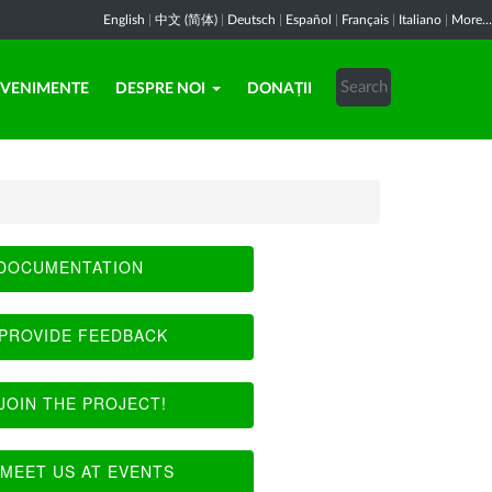
English
|
中文 (简体)
|
Deutsch
|
Español
|
Français
|
Italiano
|
More...
EVENIMENTE
DESPRE NOI
DONAȚII
DOCUMENTATION
PROVIDE FEEDBACK
JOIN THE PROJECT!
MEET US AT EVENTS