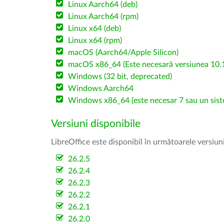
Linux Aarch64 (deb)
Linux Aarch64 (rpm)
Linux x64 (deb)
Linux x64 (rpm)
macOS (Aarch64/Apple Silicon)
macOS x86_64 (Este necesară versiunea 10.1
Windows (32 bit, deprecated)
Windows Aarch64
Windows x86_64 (este necesar 7 sau un sist
Versiuni disponibile
LibreOffice este disponibil în următoarele versiun
26.2.5
26.2.4
26.2.3
26.2.2
26.2.1
26.2.0