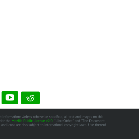
t information: Unless otherwise specified, all text and images on this
nder the
Mozilla Public License v2.0
. “LibreOffice” and “The Document
and icons are also subject to international copyright laws. Use thereof