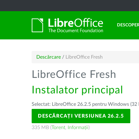
DESCOPER
Descărcare
/
LibreOffice Fresh
LibreOffice Fresh
Instalator principal
Selectat: LibreOffice 26.2.5 pentru Windows (32 
DESCĂRCAȚI VERSIUNEA 26.2.5
335 MB (
Torent
,
Informații
)