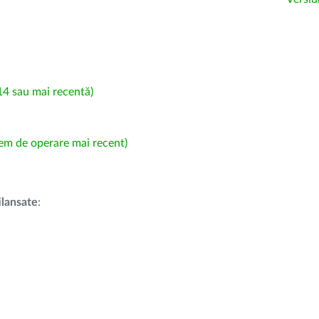
4 sau mai recentă)
em de operare mai recent)
i
lansate
: