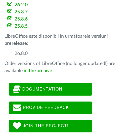
26.2.0
25.8.7
25.8.6
25.8.5
LibreOffice este disponibil în următoarele versiuni
prerelease
:
26.8.0
Older versions of LibreOffice (no longer updated!) are
available
in the archive
DOCUMENTATION
PROVIDE FEEDBACK
JOIN THE PROJECT!