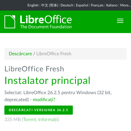
English
|
中文 (简体)
|
Deutsch
|
Español
|
Français
|
Italiano
|
More...
Descărcare
/
LibreOffice Fresh
LibreOffice Fresh
Instalator principal
Selectat: LibreOffice 26.2.5 pentru Windows (32 bit,
deprecated) -
modificați?
DESCĂRCAȚI VERSIUNEA 26.2.5
335 MB (
Torent
,
Informații
)