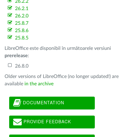
26.2.2
26.2.1
26.2.0
25.8.7
25.8.6
25.8.5
LibreOffice este disponibil în următoarele versiuni
prerelease
:
26.8.0
Older versions of LibreOffice (no longer updated!) are
available
in the archive
DOCUMENTATION
PROVIDE FEEDBACK