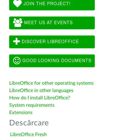
JOIN THE PROJECT!
MEET US AT EVENTS
DISCOVER LIBREOFFICE
GOOD LOOKING DOCUMENTS
LibreOffice for other operating systems
LibreOffice in other languages
How do I install LibreOffice?
System requirements
Extensions
Descărcare
LibreOffice Fresh