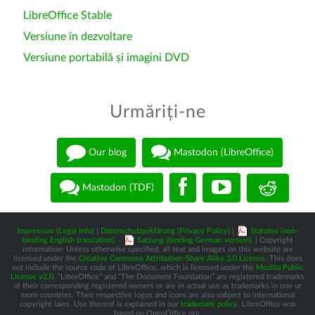
LibreOffice Stable
Versiune în dezvoltare
Versiune portabilă și imagini DVD
Urmăriți-ne
Our blog
Mastodon (LibreOffice)
Mastodon (TDF)
Impressum (Legal Info)
|
Datenschutzerklärung (Privacy Policy)
|
Statutes (non-
binding English translation)
-
Satzung (binding German version)
| Copyright
information: Unless otherwise specified, all text and images on this website are
licensed under the
Creative Commons Attribution-Share Alike 3.0 License
. This does
not include the source code of LibreOffice, which is licensed under the
Mozilla Public
License v2.0
. “LibreOffice” and “The Document Foundation” are registered trademarks
of their corresponding registered owners or are in actual use as trademarks in one or
more countries. Their respective logos and icons are also subject to international
copyright laws. Use thereof is explained in our
trademark policy
. LibreOffice was
based on OpenOffice.org.