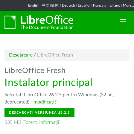
English
|
中文 (简体)
|
Deutsch
|
Español
|
Français
|
Italiano
|
More...
Descărcare
/
LibreOffice Fresh
LibreOffice Fresh
Instalator principal
Selectat: LibreOffice 26.2.5 pentru Windows (32 bit,
deprecated) -
modificați?
DESCĂRCAȚI VERSIUNEA 26.2.5
335 MB (
Torent
,
Informații
)