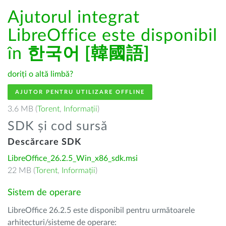
Ajutorul integrat
LibreOffice este disponibil
în
한국어 [韓國語]
doriți o altă limbă?
AJUTOR PENTRU UTILIZARE OFFLINE
3.6 MB (
Torent
,
Informații
)
SDK și cod sursă
Descărcare SDK
LibreOffice_26.2.5_Win_x86_sdk.msi
22 MB (
Torent
,
Informații
)
Sistem de operare
LibreOffice 26.2.5 este disponibil pentru următoarele
arhitecturi/sisteme de operare: