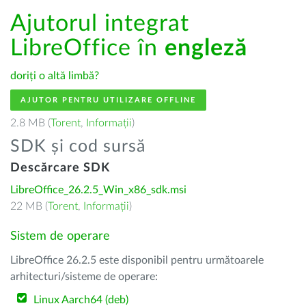
Ajutorul integrat
LibreOffice în
engleză
doriți o altă limbă?
AJUTOR PENTRU UTILIZARE OFFLINE
2.8 MB (
Torent
,
Informații
)
SDK și cod sursă
Descărcare SDK
LibreOffice_26.2.5_Win_x86_sdk.msi
22 MB (
Torent
,
Informații
)
Sistem de operare
LibreOffice 26.2.5 este disponibil pentru următoarele
arhitecturi/sisteme de operare:
Linux Aarch64 (deb)