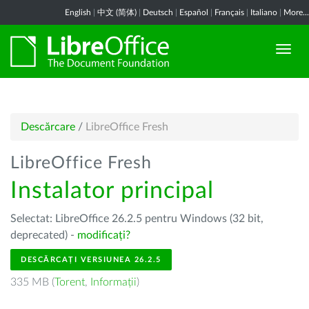
English
|
中文 (简体)
|
Deutsch
|
Español
|
Français
|
Italiano
|
More...
Descărcare
/
LibreOffice Fresh
LibreOffice Fresh
Instalator principal
Selectat: LibreOffice 26.2.5 pentru Windows (32 bit,
deprecated) -
modificați?
DESCĂRCAȚI VERSIUNEA 26.2.5
335 MB (
Torent
,
Informații
)