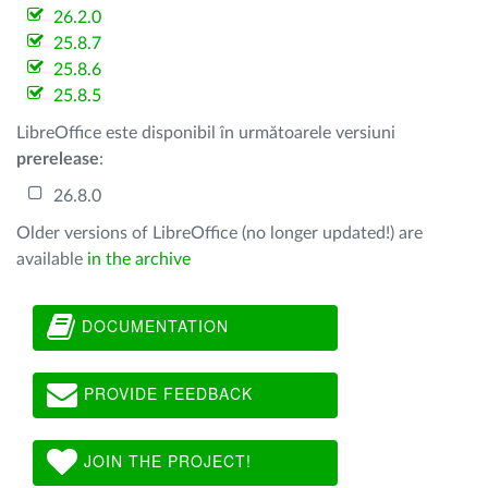
26.2.0
25.8.7
25.8.6
25.8.5
LibreOffice este disponibil în următoarele versiuni
prerelease
:
26.8.0
Older versions of LibreOffice (no longer updated!) are
available
in the archive
DOCUMENTATION
PROVIDE FEEDBACK
JOIN THE PROJECT!