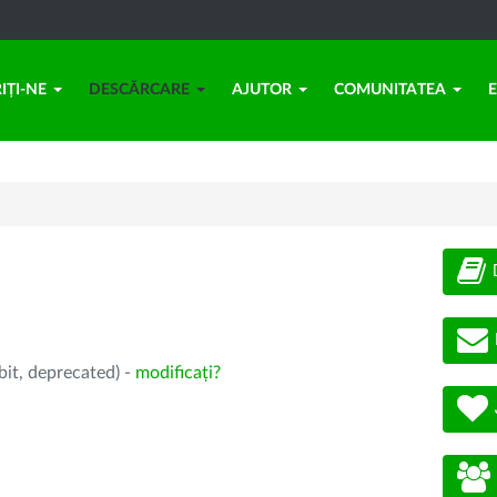
IȚI-NE
DESCĂRCARE
AJUTOR
COMUNITATEA
bit, deprecated) -
modificați?