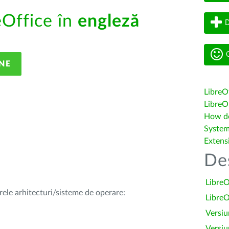
eOffice în
engleză
D
G
NE
LibreO
LibreOf
How do 
System
Extens
De
LibreO
rele arhitecturi/sisteme de operare:
LibreO
Versiu
Versiu