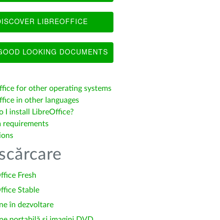
ISCOVER LIBREOFFICE
OOD LOOKING DOCUMENTS
ffice for other operating systems
fice in other languages
I install LibreOffice?
 requirements
ions
scărcare
ffice Fresh
ffice Stable
ne în dezvoltare
ne portabilă și imagini DVD