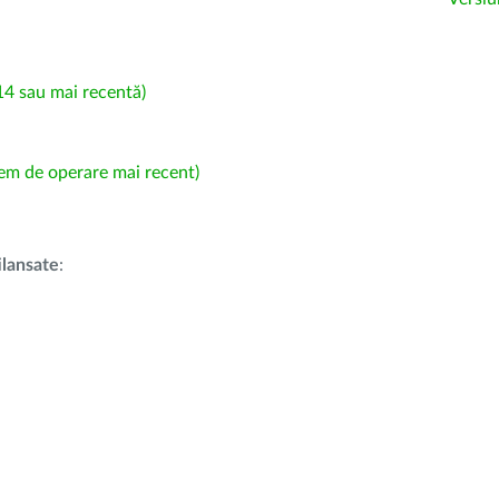
4 sau mai recentă)
em de operare mai recent)
i
lansate
: