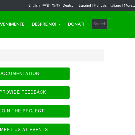
English
|
中文 (简体)
|
Deutsch
|
Español
|
Français
|
Italiano
|
More...
EVENIMENTE
DESPRE NOI
DONAȚII
DOCUMENTATION
PROVIDE FEEDBACK
JOIN THE PROJECT!
MEET US AT EVENTS