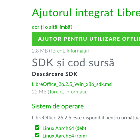
Ajutorul integrat Libr
doriți o altă limbă?
AJUTOR PENTRU UTILIZARE OFFLI
2.8 MB (
Torent
,
Informații
)
SDK și cod sursă
Descărcare SDK
LibreOffice_26.2.5_Win_x86_sdk.msi
22 MB (
Torent
,
Informații
)
Sistem de operare
LibreOffice 26.2.5 este disponibil pentru următoa
Linux Aarch64 (deb)
Linux Aarch64 (rpm)