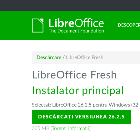
DESCOPER
Descărcare
/
LibreOffice Fresh
LibreOffice Fresh
Instalator principal
Selectat: LibreOffice 26.2.5 pentru Windows (32 
DESCĂRCAȚI VERSIUNEA 26.2.5
335 MB (
Torent
,
Informații
)